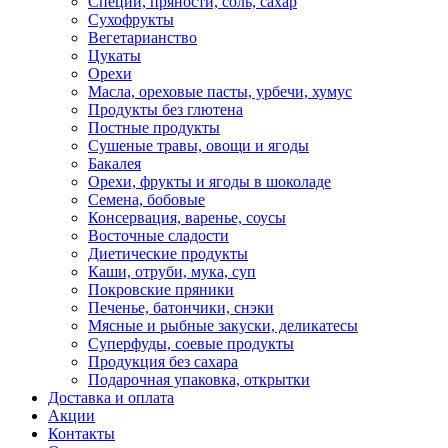
Специи, пряности, соль, сахар
Сухофрукты
Вегетарианство
Цукаты
Орехи
Масла, ореховые пасты, урбечи, хумус
Продукты без глютена
Постные продукты
Сушеные травы, овощи и ягоды
Бакалея
Орехи, фрукты и ягоды в шоколаде
Семена, бобовые
Консервация, варенье, соусы
Восточные сладости
Диетические продукты
Каши, отруби, мука, суп
Покровские пряники
Печенье, батончики, снэки
Мясные и рыбные закуски, деликатесы
Суперфуды, соевые продукты
Продукция без сахара
Подарочная упаковка, открытки
Доставка и оплата
Акции
Контакты