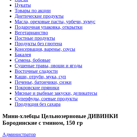
Цукаты
Товары по акции
Диетические продукты
Масла, ореховые пасты, урбечи, хумус
Подарочная упаковка, открытки
Вегетарианство
Постные продукты
Продукты без глютена
Консервация, варенье, соусы
Бакалея
Семена, бобовые
Сушеные травы, овощи и ягоды
Восточные сладости
Каши, отруби, мука, суп
Печенье, батончики, снэки
Покровские пряники
Мясные и рыбные закуски, деликатесы
Суперфуды, соевые продукты
Продукция без сахара
Мини-хлебцы Цельнозерновые ДИВИНКИ
Бородинские с тмином, 150 гр
Администратор