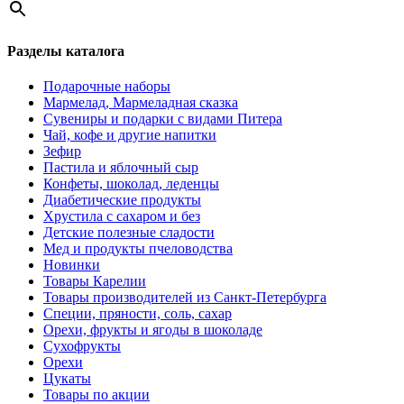
Разделы каталога
Подарочные наборы
Мармелад, Мармеладная сказка
Сувениры и подарки с видами Питера
Чай, кофе и другие напитки
Зефир
Пастила и яблочный сыр
Конфеты, шоколад, леденцы
Диабетические продукты
Хрустила с сахаром и без
Детские полезные сладости
Мед и продукты пчеловодства
Новинки
Товары Карелии
Товары производителей из Санкт-Петербурга
Специи, пряности, соль, сахар
Орехи, фрукты и ягоды в шоколаде
Сухофрукты
Орехи
Цукаты
Товары по акции