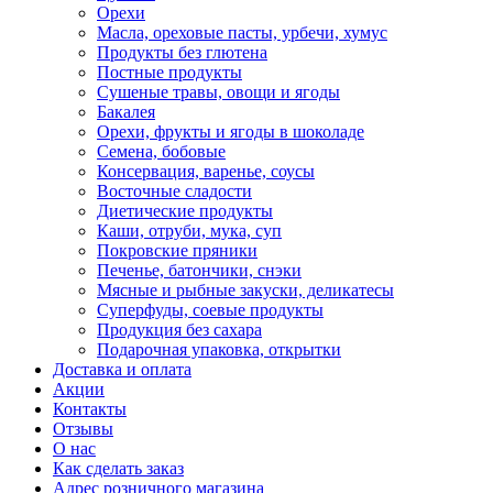
Орехи
Масла, ореховые пасты, урбечи, хумус
Продукты без глютена
Постные продукты
Сушеные травы, овощи и ягоды
Бакалея
Орехи, фрукты и ягоды в шоколаде
Семена, бобовые
Консервация, варенье, соусы
Восточные сладости
Диетические продукты
Каши, отруби, мука, суп
Покровские пряники
Печенье, батончики, снэки
Мясные и рыбные закуски, деликатесы
Суперфуды, соевые продукты
Продукция без сахара
Подарочная упаковка, открытки
Доставка и оплата
Акции
Контакты
Отзывы
О нас
Как сделать заказ
Адрес розничного магазина