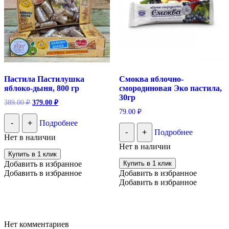
Пастила Пастилушка
Смоква яблочно-
яблоко-дыня, 800 гр
смородиновая Эко пастила,
30гр
Первоначальная
Текущая
389.00
₽
379.00
₽
цена
цена:
79.00
₽
составляла
379.00 ₽.
-
+
Подробнее
389.00 ₽.
-
+
Подробнее
Нет в наличии
Нет в наличии
Купить в 1 клик
Добавить в избранное
Купить в 1 клик
Добавить в избранное
Добавить в избранное
Добавить в избранное
Нет комментариев