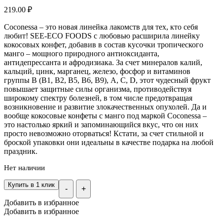
219.00
₽
Coconessa – это новая линейка лакомств для тех, кто себя
любит! SEE-ECO FOODS с любовью расширила линейку
кокосовых конфет, добавив в состав кусочки тропического
манго – мощного природного антиоксиданта,
антидепрессанта и афродизиака. За счет минералов калий,
кальций, цинк, марганец, железо, фосфор и витаминов
группы В (В1, В2, В5, В6, В9), А, С, D, этот чудесный фрукт
повышает защитные силы организма, противодействуя
широкому спектру болезней, в том числе предотвращая
возникновение и развитие злокачественных опухолей. Да и
вообще кокосовые конфеты с манго под маркой Coconessa –
это настолько яркий и запоминающийся вкус, что он них
просто невозможно оторваться! Кстати, за счет стильной и
броской упаковки они идеальны в качестве подарка на любой
праздник.
Нет наличии
Купить в 1 клик
-
+
Добавить в избранное
Добавить в избранное