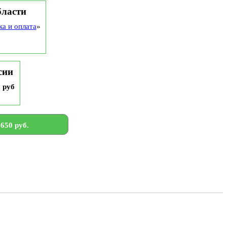
бласти
ка и оплата
»
сии
9 руб
650 руб.