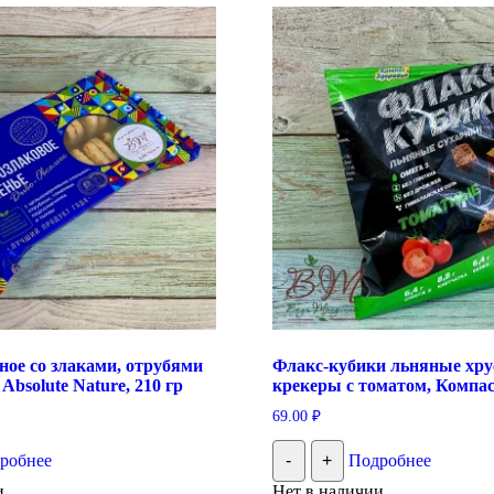
ное со злаками, отрубями
Флакс-кубики льняные хр
Absolute Nature, 210 гр
крекеры с томатом, Компас
69.00
₽
робнее
-
+
Подробнее
и
Нет в наличии