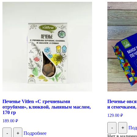
Печенье Vitlen «С гречневыми
Печенье овся
отрубями», клюквой, льняным маслом,
и семечками, 
170 гр
129.00
₽
189.00
₽
-
+
Под
-
+
Подробнее
Нет в наличи