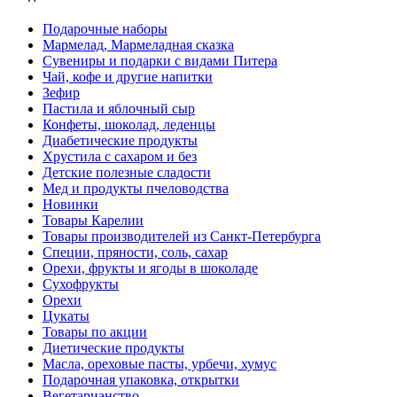
Подарочные наборы
Мармелад, Мармеладная сказка
Сувениры и подарки с видами Питера
Чай, кофе и другие напитки
Зефир
Пастила и яблочный сыр
Конфеты, шоколад, леденцы
Диабетические продукты
Хрустила с сахаром и без
Детские полезные сладости
Мед и продукты пчеловодства
Новинки
Товары Карелии
Товары производителей из Санкт-Петербурга
Специи, пряности, соль, сахар
Орехи, фрукты и ягоды в шоколаде
Сухофрукты
Орехи
Цукаты
Товары по акции
Диетические продукты
Масла, ореховые пасты, урбечи, хумус
Подарочная упаковка, открытки
Вегетарианство