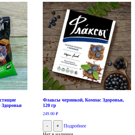
устящие
Флаксы черникой, Компас Здоровья,
 Здоровья
120 гр
249.00
₽
-
+
Подробнее
Нет в наличии