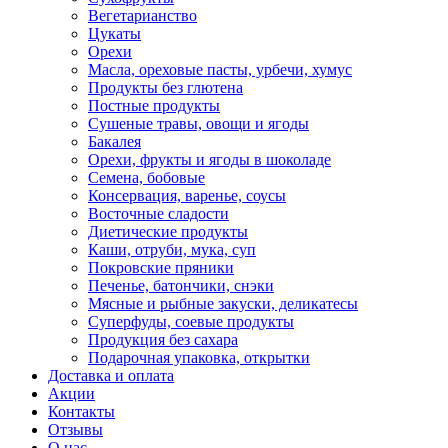
Вегетарианство
Цукаты
Орехи
Масла, ореховые пасты, урбечи, хумус
Продукты без глютена
Постные продукты
Сушеные травы, овощи и ягоды
Бакалея
Орехи, фрукты и ягоды в шоколаде
Семена, бобовые
Консервация, варенье, соусы
Восточные сладости
Диетические продукты
Каши, отруби, мука, суп
Покровские пряники
Печенье, батончики, снэки
Мясные и рыбные закуски, деликатесы
Суперфуды, соевые продукты
Продукция без сахара
Подарочная упаковка, открытки
Доставка и оплата
Акции
Контакты
Отзывы
О нас