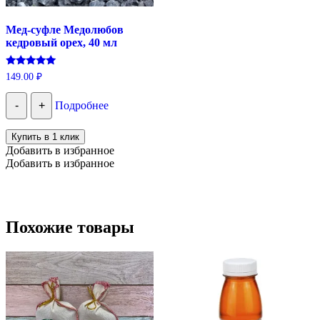
Мед-суфле Медолюбов
кедровый орех, 40 мл
Оценка
149.00
₽
5.00
из 5
-
+
Подробнее
Купить в 1 клик
Добавить в избранное
Добавить в избранное
Похожие товары