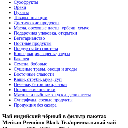
Сухофрукты
Орехи
Цукаты
Товары по акции
Диетические продукты
Масла, ореховые пасты, урбечи, хумус
Подарочная упаковка, открытки
Вегетарианство
Постные продукты
Продукты без глютена
Консервация, варенье, соусы
Бакалея
Семена, бобовые
Сушеные травы, овощи и ягоды
Восточные сладости
Каши, отруби, мука, суп
Печенье, батончики, снэки
Покровские пряники
Мясные и рыбные закуски, деликатесы
Суперфуды, соевые продукты
Продукция без сахара
Чай индийский чёрный в фильтр пакетах
Merisan Premium Black Tea/премиальный чай