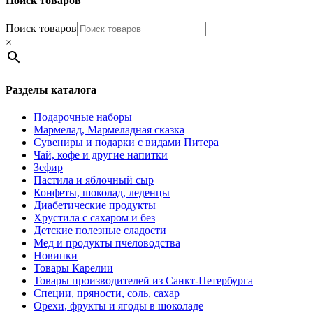
Поиск товаров
Поиск товаров
×
Разделы каталога
Подарочные наборы
Мармелад, Мармеладная сказка
Сувениры и подарки с видами Питера
Чай, кофе и другие напитки
Зефир
Пастила и яблочный сыр
Конфеты, шоколад, леденцы
Диабетические продукты
Хрустила с сахаром и без
Детские полезные сладости
Мед и продукты пчеловодства
Новинки
Товары Карелии
Товары производителей из Санкт-Петербурга
Специи, пряности, соль, сахар
Орехи, фрукты и ягоды в шоколаде