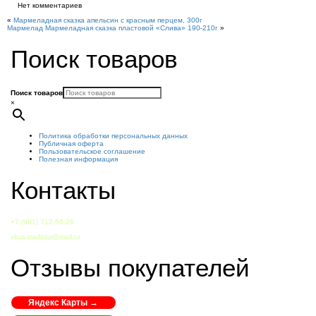
Нет комментариев
«
Мармеладная сказка апельсин с красным перцем, 300г
Мармелад Мармеладная сказка пластовой «Слива» 190-210г
»
Поиск товаров
Поиск товаров
×
Политика обработки персональных данных
Публичная оферта
Пользовательское соглашение
Полезная информация
Контакты
+7 (981) 712-56-26
vkus-traditsyi@mail.ru
Отзывы покупателей
Яндекс Карты →