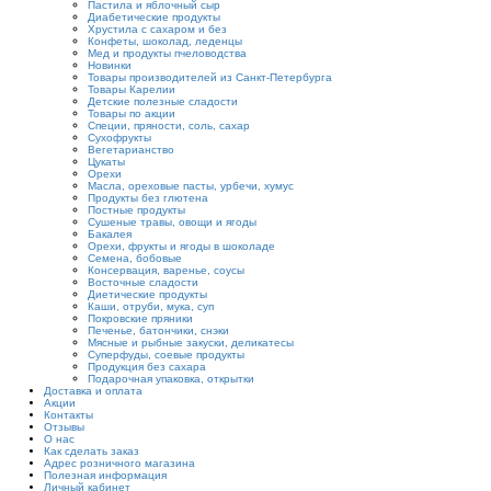
Пастила и яблочный сыр
Диабетические продукты
Хрустила с сахаром и без
Конфеты, шоколад, леденцы
Мед и продукты пчеловодства
Новинки
Товары производителей из Санкт-Петербурга
Товары Карелии
Детские полезные сладости
Товары по акции
Специи, пряности, соль, сахар
Сухофрукты
Вегетарианство
Цукаты
Орехи
Масла, ореховые пасты, урбечи, хумус
Продукты без глютена
Постные продукты
Сушеные травы, овощи и ягоды
Бакалея
Орехи, фрукты и ягоды в шоколаде
Семена, бобовые
Консервация, варенье, соусы
Восточные сладости
Диетические продукты
Каши, отруби, мука, суп
Покровские пряники
Печенье, батончики, снэки
Мясные и рыбные закуски, деликатесы
Суперфуды, соевые продукты
Продукция без сахара
Подарочная упаковка, открытки
Доставка и оплата
Акции
Контакты
Отзывы
О нас
Как сделать заказ
Адрес розничного магазина
Полезная информация
Личный кабинет