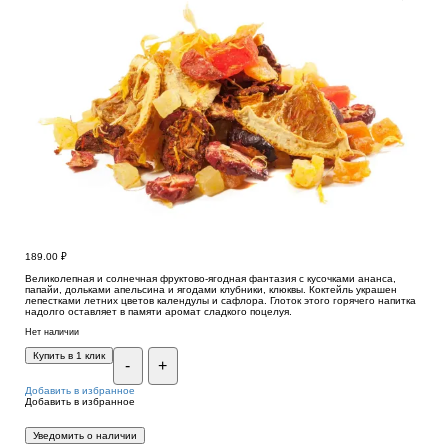
189.00
₽
Великолепная и солнечная фруктово-ягодная фантазия с кусочками ананса,
папайи, дольками апельсина и ягодами клубники, клюквы. Коктейль украшен
лепестками летних цветов календулы и сафлора. Глоток этого горячего напитка
надолго оставляет в памяти аромат сладкого поцелуя.
Нет наличии
Купить в 1 клик
-
+
Добавить в избранное
Добавить в избранное