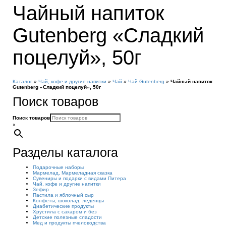
Чайный напиток
Gutenberg «Сладкий
поцелуй», 50г
Каталог
»
Чай, кофе и другие напитки
»
Чай
»
Чай Gutenberg
»
Чайный напиток
Gutenberg «Сладкий поцелуй», 50г
Поиск товаров
Поиск товаров
×
Разделы каталога
Подарочные наборы
Мармелад, Мармеладная сказка
Сувениры и подарки с видами Питера
Чай, кофе и другие напитки
Зефир
Пастила и яблочный сыр
Конфеты, шоколад, леденцы
Диабетические продукты
Хрустила с сахаром и без
Детские полезные сладости
Мед и продукты пчеловодства