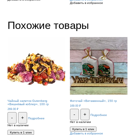
Добавить в избранное
Похожие товары
Чайный напиток Gutenberg
Фиточай «Витаминный», 150 гр
«Вишнёвый коблер», 100 гр
169.00
₽
269.00
₽
-
+
Подробнее
-
+
Подробнее
Нет в наличии
Нет в наличии
Купить в 1 клик
Купить в 1 клик
Добавить в избранное