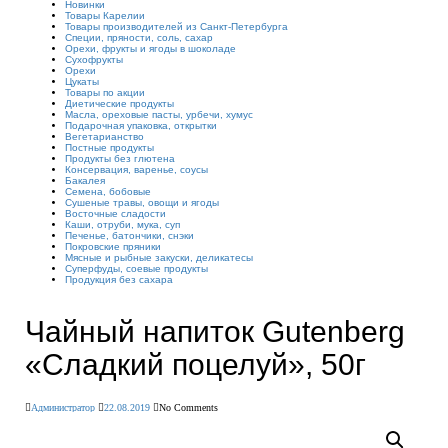
Новинки
Товары Карелии
Товары производителей из Санкт-Петербурга
Специи, пряности, соль, сахар
Орехи, фрукты и ягоды в шоколаде
Сухофрукты
Орехи
Цукаты
Товары по акции
Диетические продукты
Масла, ореховые пасты, урбечи, хумус
Подарочная упаковка, открытки
Вегетарианство
Постные продукты
Продукты без глютена
Консервация, варенье, соусы
Бакалея
Семена, бобовые
Сушеные травы, овощи и ягоды
Восточные сладости
Каши, отруби, мука, суп
Печенье, батончики, снэки
Покровские пряники
Мясные и рыбные закуски, деликатесы
Суперфуды, соевые продукты
Продукция без сахара
Чайный напиток Gutenberg
«Сладкий поцелуй», 50г
Администратор
22.08.2019
No Comments