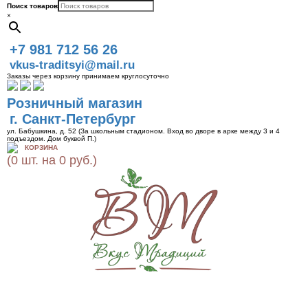
Поиск товаров
×
+7 981 712 56 26
vkus-traditsyi@mail.ru
Заказы через корзину принимаем круглосуточно
Розничный магазин
г. Санкт-Петербург
ул. Бабушкина, д. 52 (За школьным стадионом. Вход во дворе в арке между 3 и 4
подъездом. Дом буквой П.)
КОРЗИНА
(0 шт. на 0 руб.)
Toggle
navigat