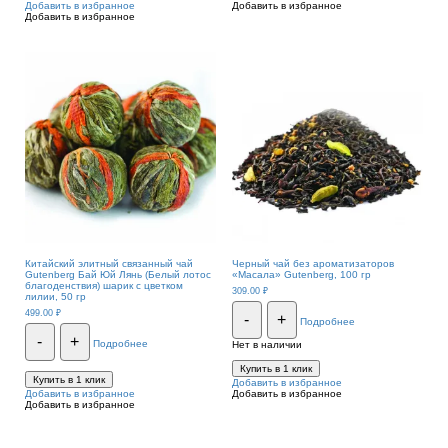
Добавить в избранное
Добавить в избранное
Добавить в избранное
Китайский элитный связанный чай
Черный чай без ароматизаторов
Gutenberg Бай Юй Лянь (Белый лотос
«Масала» Gutenberg, 100 гр
благоденствия) шарик с цветком
309.00
₽
лилии, 50 гр
499.00
₽
-
+
Подробнее
-
+
Подробнее
Нет в наличии
Купить в 1 клик
Купить в 1 клик
Добавить в избранное
Добавить в избранное
Добавить в избранное
Добавить в избранное