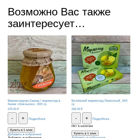
Возможно Вас также
заинтересует…
Мармеладная Сказка / мармелад в
Белёвский мармелад Лимонный, 360
банке «Апельсин», 300 гр
гр
379.00
₽
299.00
₽
-
+
-
+
Подробнее
Подробнее
Нет в наличии
Купить в 1 клик
Купить в 1 клик
Добавить в избранное
Добавить в избранное
Добавить в избранное