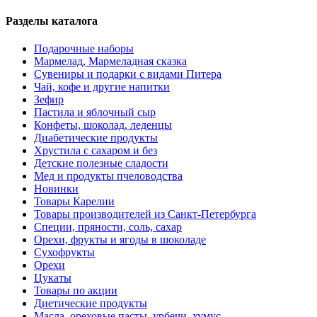
Разделы каталога
Подарочные наборы
Мармелад, Мармеладная сказка
Сувениры и подарки с видами Питера
Чай, кофе и другие напитки
Зефир
Пастила и яблочный сыр
Конфеты, шоколад, леденцы
Диабетические продукты
Хрустила с сахаром и без
Детские полезные сладости
Мед и продукты пчеловодства
Новинки
Товары Карелии
Товары производителей из Санкт-Петербурга
Специи, пряности, соль, сахар
Орехи, фрукты и ягоды в шоколаде
Сухофрукты
Орехи
Цукаты
Товары по акции
Диетические продукты
Масла, ореховые пасты, урбечи, хумус