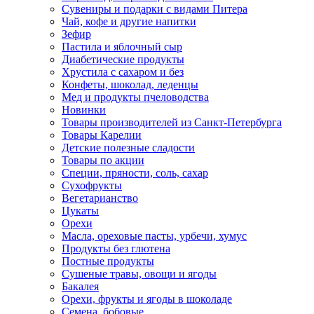
Сувениры и подарки с видами Питера
Чай, кофе и другие напитки
Зефир
Пастила и яблочный сыр
Диабетические продукты
Хрустила с сахаром и без
Конфеты, шоколад, леденцы
Мед и продукты пчеловодства
Новинки
Товары производителей из Санкт-Петербурга
Товары Карелии
Детские полезные сладости
Товары по акции
Специи, пряности, соль, сахар
Сухофрукты
Вегетарианство
Цукаты
Орехи
Масла, ореховые пасты, урбечи, хумус
Продукты без глютена
Постные продукты
Сушеные травы, овощи и ягоды
Бакалея
Орехи, фрукты и ягоды в шоколаде
Семена, бобовые