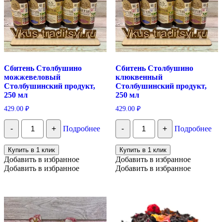
Сбитень Столбушино
Сбитень Столбушино
можжевеловый
клюквенный
Столбушинский продукт,
Столбушинский продукт,
250 мл
250 мл
429.00
₽
429.00
₽
Количество
Количество
-
+
Подробнее
-
+
Подробнее
Сбитень
Сбитень
Столбушино
Столбушино
можжевеловый
клюквенный
Купить в 1 клик
Купить в 1 клик
Столбушинский
Столбушинский
Добавить в избранное
Добавить в избранное
продукт,
продукт,
Добавить в избранное
Добавить в избранное
250
250
мл
мл