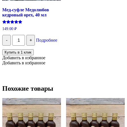
Мед-суфле Медолюбов
кедровый орех, 40 мл
Оценка
149.00
₽
5.00
из 5
Количество
-
+
Подробнее
Мед-
суфле
Медолюбов
Купить в 1 клик
кедровый
Добавить в избранное
орех,
Добавить в избранное
40
мл
Похожие товары