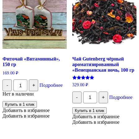
Фиточай «Витаминный»,
Чай Gutenberg чёрный
150 гр
ароматизированный
«Венецианская ночь, 100 гр
169.00
₽
Количество
Оценка
329.00
₽
-
+
Подробнее
Фиточай
5.00
"Витаминный",
из 5
Количество
Нет в наличии
150
-
+
Подробнее
Чай
гр
Gutenberg
Купить в 1 клик
чёрный
Добавить в избранное
Купить в 1 клик
ароматизированный
Добавить в избранное
Добавить в избранное
"Венецианская
Добавить в избранное
ночь,
100
гр