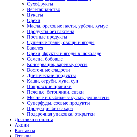
Сухофрукты
Вегетарианство
Цукаты
Орехи
Масла, ореховые пасты, урбечи, хумус
Продукты без глютена
Постные продукты
Сушеные травы, овощи и ягоды
Бакалея
Орехи, фрукты и ягоды в шоколаде
Семена, бобовые
Консервация, варенье, соусы
Восточные сладости
Диетические продукты
Каши, отруби, мука, суп
Покровские пряники
Печенье, батончики, снэки
Мясные и рыбные закуски, деликатесы
Суперфуды, соевые продукты
Продукция без сахара
Подарочная упаковка, открытки
Доставка и оплата
Акции
Контакты
Отзывы