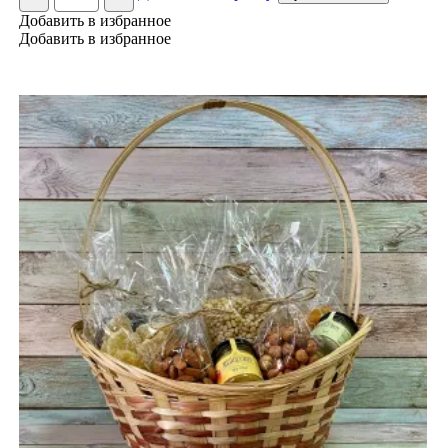
набор
Добавить в избранное
"Чай
Добавить в избранное
с
полезными
сладостями"
№92