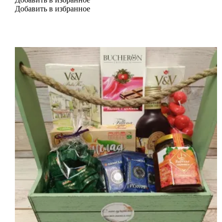
"Праздничное
Добавить в избранное
драже"
№12