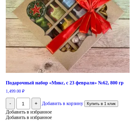
Подарочный набор «Микс, с 23 февраля» №62, 800 гр
1,499.00
₽
Количество
-
+
Добавить в корзину
Купить в 1 клик
Подарочный
набор
Добавить в избранное
«Микс,
Добавить в избранное
с
23
февраля»
№62,