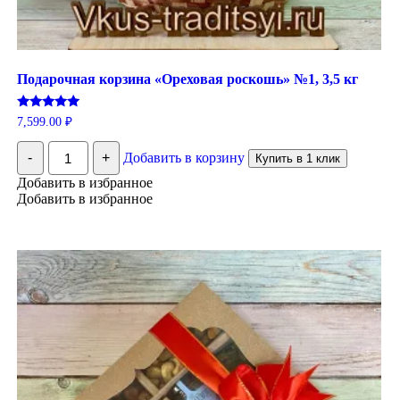
Подарочная корзина «Ореховая роскошь» №1, 3,5 кг
Оценка
7,599.00
₽
5.00
из 5
Количество
-
+
Добавить в корзину
Купить в 1 клик
Подарочная
корзина
Добавить в избранное
"Ореховая
Добавить в избранное
роскошь"
№1,
3,5
кг