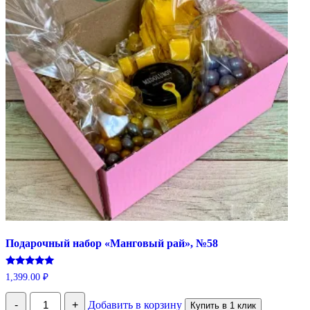
Подарочный набор «Манговый рай», №58
Оценка
1,399.00
₽
5.00
из 5
Количество
-
+
Добавить в корзину
Купить в 1 клик
Подарочный