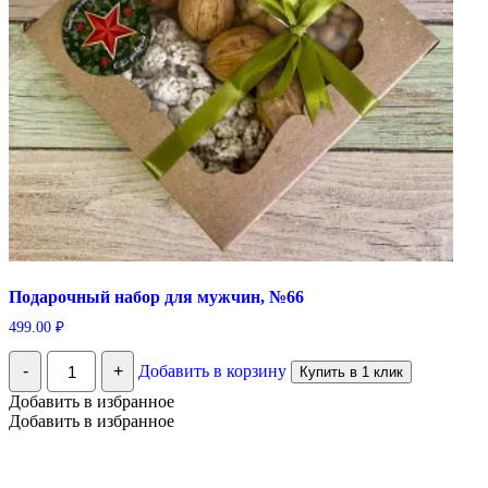
Подарочный набор для мужчин, №66
499.00
₽
Количество
-
+
Добавить в корзину
Купить в 1 клик
Подарочный
набор
Добавить в избранное
для
Добавить в избранное
мужчин,
№66