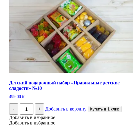
Детский подарочный набор «Правильные детские
сладости» №10
499.00
₽
Количество
-
+
Добавить в корзину
Купить в 1 клик
Детский
подарочный
Добавить в избранное
набор
Добавить в избранное
"Правильные
детские
сладости"