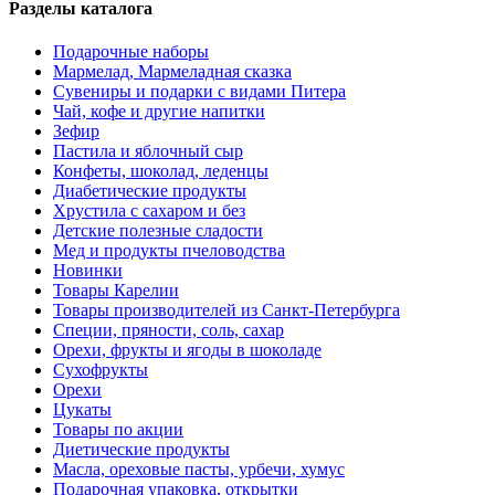
Разделы каталога
Подарочные наборы
Мармелад, Мармеладная сказка
Сувениры и подарки с видами Питера
Чай, кофе и другие напитки
Зефир
Пастила и яблочный сыр
Конфеты, шоколад, леденцы
Диабетические продукты
Хрустила с сахаром и без
Детские полезные сладости
Мед и продукты пчеловодства
Новинки
Товары Карелии
Товары производителей из Санкт-Петербурга
Специи, пряности, соль, сахар
Орехи, фрукты и ягоды в шоколаде
Сухофрукты
Орехи
Цукаты
Товары по акции
Диетические продукты
Масла, ореховые пасты, урбечи, хумус
Подарочная упаковка, открытки