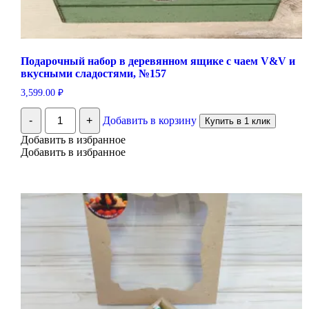
Подарочный набор в деревянном ящике с чаем V&V и
вкусными сладостями, №157
3,599.00
₽
Количество
-
+
Добавить в корзину
Купить в 1 клик
Подарочный
набор
Добавить в избранное
в
Добавить в избранное
деревянном
ящике
с
чаем
V&V
и
вкусными
сладостями,
№157