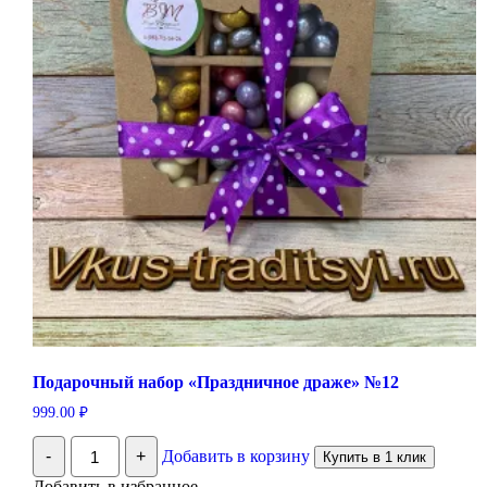
Подарочный набор «Праздничное драже» №12
999.00
₽
Количество
-
+
Добавить в корзину
Купить в 1 клик
Подарочный
набор
Добавить в избранное