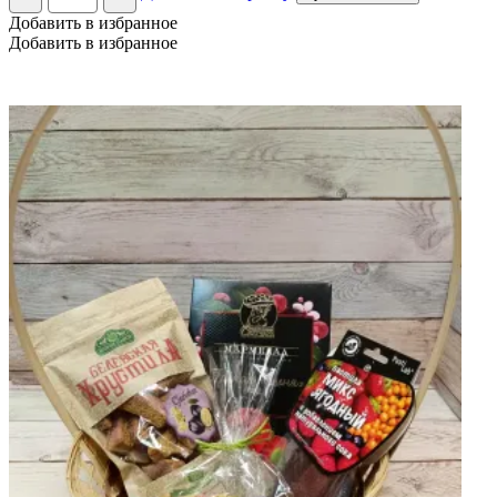
набор
Добавить в избранное
"Манговый
Добавить в избранное
рай",
№58