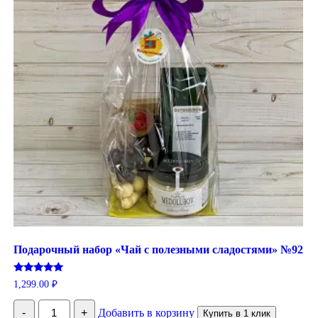
Подарочный набор «Чай с полезными сладостями» №92
Оценка
1,299.00
₽
5.00
из 5
Количество
-
+
Добавить в корзину
Купить в 1 клик
Подарочный