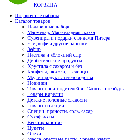
КОРЗИНА
Подарочные наборы
Каталог товаров
Подарочные наборы
Мармелад, Мармеладная сказка
Сувениры и подарки с видами Питера
Чай, кофе и другие напитки
Зефир
Пастила и яблочный сыр
Диабетические продукты
Хрустила с сахаром и без
Конфеты, шоколад, леденцы
Мед и продукты пчеловодства
Новинки
Товары производителей из Санкт-Петербурга
Товары Карелии
Детские полезные сладости
Товары по акции
Специи, пряности, соль, сахар
Сухофрукты
Вегетарианство
Цукаты
Орехи
Масла, ореховые пасты, урбечи, хумус