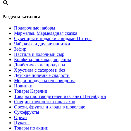
Разделы каталога
Подарочные наборы
Мармелад, Мармеладная сказка
Сувениры и подарки с видами Питера
Чай, кофе и другие напитки
Зефир
Пастила и яблочный сыр
Конфеты, шоколад, леденцы
Диабетические продукты
Хрустила с сахаром и без
Детские полезные сладости
Мед и продукты пчеловодства
Новинки
Товары Карелии
Товары производителей из Санкт-Петербурга
Специи, пряности, соль, сахар
Орехи, фрукты и ягоды в шоколаде
Сухофрукты
Орехи
Цукаты
Товары по акции