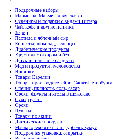
Подарочные наборы
Мармелад, Мармеладная сказка
Сувениры и подарки с видами Питера
Чай, кофе и другие напитки
Зефир
Пастила и яблочный сыр
Конфеты, шоколад, леденцы
Диабетические продукты
Хрустила с сахаром и без
Детские полезные сладости
Мед и продукты пчеловодства
Новинки
Товары Карелии
Товары производителей из Санкт-Петербурга
Специи, пряности, соль, сахар
Орехи, фрукты и ягоды в шоколаде
Сухофрукты
Орехи
Цукаты
Товары по акции
Диетические продукты
Масла, ореховые пасты, урбечи, хумус
Подарочная упаковка, открытки
Вегетарианство