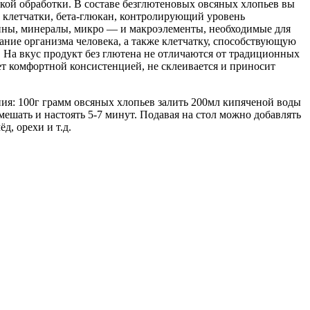
кой обработки. В составе безглютеновых овсяных хлопьев вы
 клетчатки, бета-глюкан, контролирующий уровень
мины, минералы, микро — и макроэлементы, необходимые для
ние организма человека, а также клетчатку, способствующую
На вкус продукт без глютена не отличаются от традиционных
ет комфортной консистенцией, не склеивается и приносит
ия: 100г грамм овсяных хлопьев залить 200мл кипяченой воды
мешать и настоять 5-7 минут. Подавая на стол можно добавлять
д, орехи и т.д.