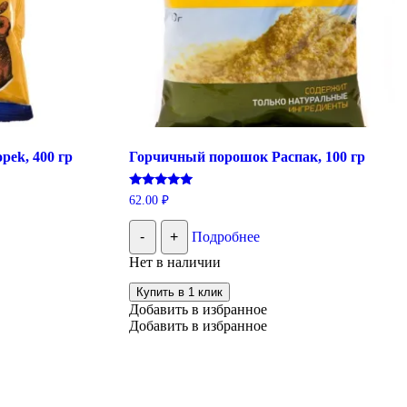
ek, 400 гр
Горчичный порошок Распак, 100 гр
Оценка
62.00
₽
5.00
из 5
-
+
Подробнее
Нет в наличии
Купить в 1 клик
Добавить в избранное
Добавить в избранное