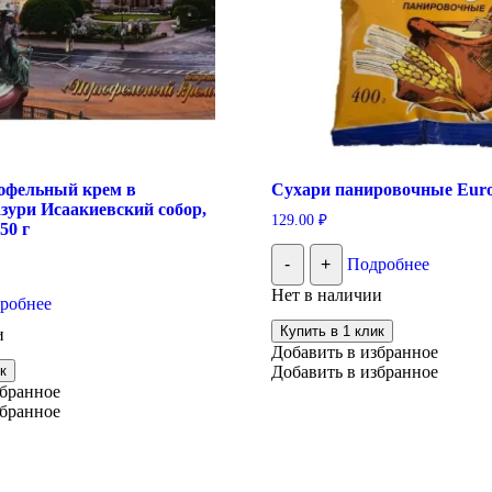
юфельный крем в
Сухари панировочные Europ
зури Исаакиевский собор,
129.00
₽
50 г
-
+
Подробнее
Нет в наличии
робнее
Купить в 1 клик
и
Добавить в избранное
к
Добавить в избранное
збранное
збранное