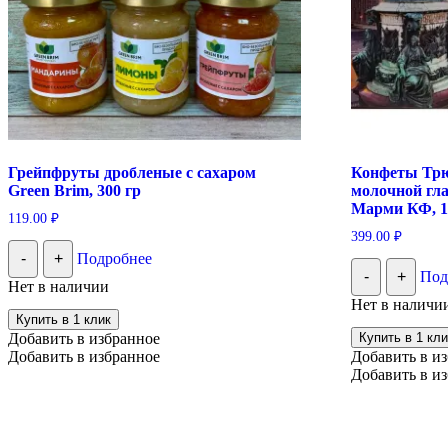
Грейпфруты дробленые с сахаром
Конфеты Тр
Green Brim, 300 гр
молочной гла
Марми КФ, 1
119.00
₽
399.00
₽
-
+
Подробнее
-
+
Под
Нет в наличии
Нет в наличи
Купить в 1 клик
Добавить в избранное
Купить в 1 кли
Добавить в избранное
Добавить в и
Добавить в и