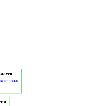
бласти
ка и оплата
»
сии