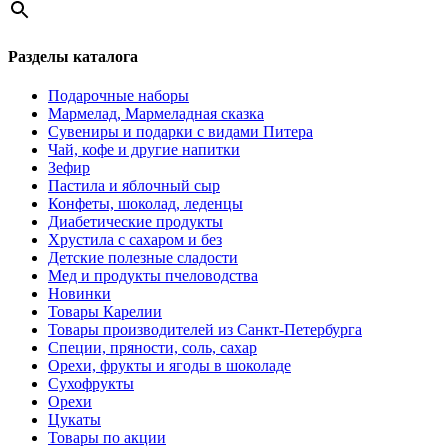
Разделы каталога
Подарочные наборы
Мармелад, Мармеладная сказка
Сувениры и подарки с видами Питера
Чай, кофе и другие напитки
Зефир
Пастила и яблочный сыр
Конфеты, шоколад, леденцы
Диабетические продукты
Хрустила с сахаром и без
Детские полезные сладости
Мед и продукты пчеловодства
Новинки
Товары Карелии
Товары производителей из Санкт-Петербурга
Специи, пряности, соль, сахар
Орехи, фрукты и ягоды в шоколаде
Сухофрукты
Орехи
Цукаты
Товары по акции