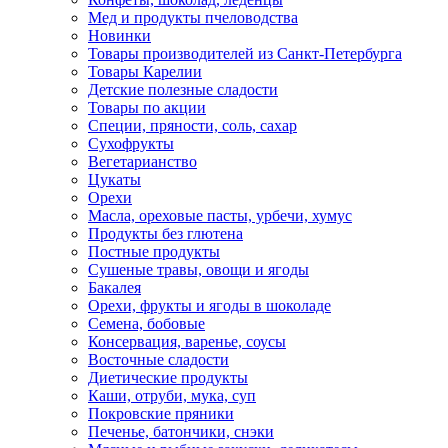
Мед и продукты пчеловодства
Новинки
Товары производителей из Санкт-Петербурга
Товары Карелии
Детские полезные сладости
Товары по акции
Специи, пряности, соль, сахар
Сухофрукты
Вегетарианство
Цукаты
Орехи
Масла, ореховые пасты, урбечи, хумус
Продукты без глютена
Постные продукты
Сушеные травы, овощи и ягоды
Бакалея
Орехи, фрукты и ягоды в шоколаде
Семена, бобовые
Консервация, варенье, соусы
Восточные сладости
Диетические продукты
Каши, отруби, мука, суп
Покровские пряники
Печенье, батончики, снэки