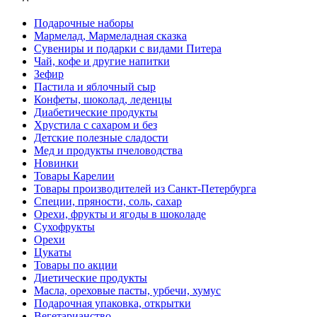
Подарочные наборы
Мармелад, Мармеладная сказка
Сувениры и подарки с видами Питера
Чай, кофе и другие напитки
Зефир
Пастила и яблочный сыр
Конфеты, шоколад, леденцы
Диабетические продукты
Хрустила с сахаром и без
Детские полезные сладости
Мед и продукты пчеловодства
Новинки
Товары Карелии
Товары производителей из Санкт-Петербурга
Специи, пряности, соль, сахар
Орехи, фрукты и ягоды в шоколаде
Сухофрукты
Орехи
Цукаты
Товары по акции
Диетические продукты
Масла, ореховые пасты, урбечи, хумус
Подарочная упаковка, открытки
Вегетарианство