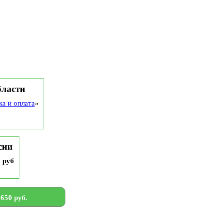
бласти
ка и оплата
»
сии
9 руб
650 руб.