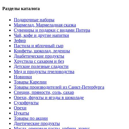
Разделы каталога
Подарочные наборы
Мармелад, Мармеладная сказка
Сувениры и подарки с видами Питера
Чай, кофе и другие напитки
Зефир
Пастила и яблочный сыр
Конфеты, шоколад, леденцы
Диабетические продукты
Хрустила с сахаром и без
Детские полезные сладости
Мед и продукты пчеловодства
Новинки
Товары Карелии
Товары производителей из Санкт-Петербурга
Специи, пряности, соль, сахар
Орехи, фрукты и ягоды в шоколаде
Сухофрукты
Орехи
Цукаты
Товары по акции
Диетические продукты
Масла, ореховые пасты, урбечи, хумус