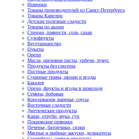
Новинки
Товары производителей из Санкт-Петербурга
Товары Карелии
Детские полезные сладости
Товары по акции
Специи, пряности, соль, сахар
Сухофрукты
Вегетарианство
Цукаты
Орехи
Масла, ореховые пасты, урбечи, хумус
Продукты без глютена
Постные продукты
Сушеные травы, овощи и ягоды
Бакалея
Орехи, фрукты и ягоды в шоколаде
Семена, бобовые
Консервация, варенье, соусы
Восточные сладости
Диетические продукты
Каши, отруби, мука, суп
Покровские пряники
Печенье, батончики, снэки
Мясные и рыбные закуски, деликатесы
Суперфуды, соевые продукты