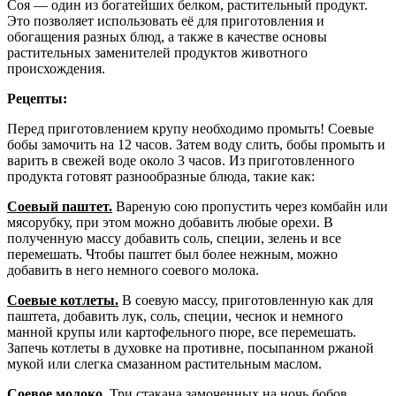
Соя — один из богатейших белком, растительный продукт.
Это позволяет использовать её для приготовления и
обогащения разных блюд, а также в качестве основы
растительных заменителей продуктов животного
происхождения.
Рецепты:
Перед приготовлением крупу необходимо промыть! Соевые
бобы замочить на 12 часов. Затем воду слить, бобы промыть и
варить в свежей воде около 3 часов. Из приготовленного
продукта готовят разнообразные блюда, такие как:
Соевый паштет.
Вареную сою пропустить через комбайн или
мясорубку, при этом можно добавить любые орехи. В
полученную массу добавить соль, специи, зелень и все
перемешать. Чтобы паштет был более нежным, можно
добавить в него немного соевого молока.
Соевые котлеты.
В соевую массу, приготовленную как для
паштета, добавить лук, соль, специи, чеснок и немного
манной крупы или картофельного пюре, все перемешать.
Запечь котлеты в духовке на противне, посыпанном ржаной
мукой или слегка смазанном растительным маслом.
Соевое молоко.
Три стакана замоченных на ночь бобов