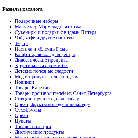
Разделы каталога
Подарочные наборы
Мармелад, Мармеладная сказка
Сувениры и подарки с видами Питера
Чай, кофе и другие напитки
Зефир
Пастила и яблочный сыр
Конфеты, шоколад, леденцы
Диабетические продукты
Хрустила с сахаром и без
Детские полезные сладости
Мед и продукты пчеловодства
Новинки
Товары Карелии
Товары производителей из Санкт-Петербурга
Специи, пряности, соль, сахар
Орехи, фрукты и ягоды в шоколаде
Сухофрукты
Орехи
Цукаты
Товары по акции
Диетические продукты
Масла, ореховые пасты, урбечи, хумус