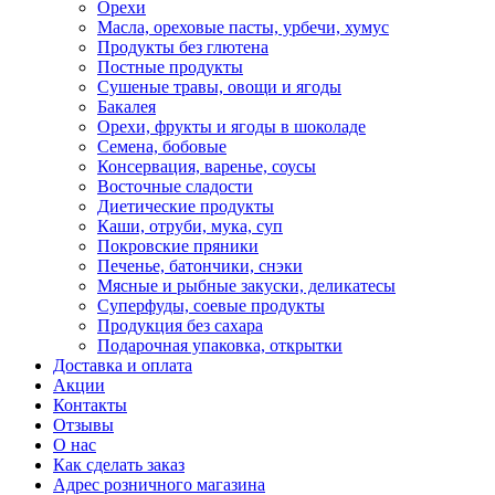
Орехи
Масла, ореховые пасты, урбечи, хумус
Продукты без глютена
Постные продукты
Сушеные травы, овощи и ягоды
Бакалея
Орехи, фрукты и ягоды в шоколаде
Семена, бобовые
Консервация, варенье, соусы
Восточные сладости
Диетические продукты
Каши, отруби, мука, суп
Покровские пряники
Печенье, батончики, снэки
Мясные и рыбные закуски, деликатесы
Суперфуды, соевые продукты
Продукция без сахара
Подарочная упаковка, открытки
Доставка и оплата
Акции
Контакты
Отзывы
О нас
Как сделать заказ
Адрес розничного магазина