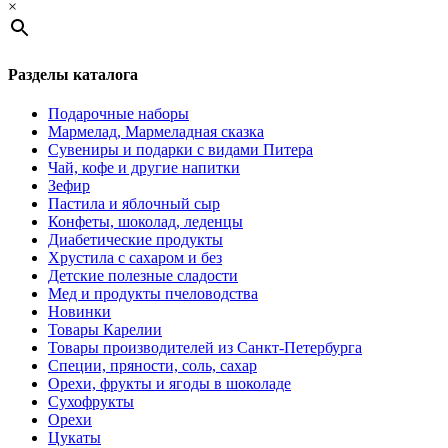
×
Разделы каталога
Подарочные наборы
Мармелад, Мармеладная сказка
Сувениры и подарки с видами Питера
Чай, кофе и другие напитки
Зефир
Пастила и яблочный сыр
Конфеты, шоколад, леденцы
Диабетические продукты
Хрустила с сахаром и без
Детские полезные сладости
Мед и продукты пчеловодства
Новинки
Товары Карелии
Товары производителей из Санкт-Петербурга
Специи, пряности, соль, сахар
Орехи, фрукты и ягоды в шоколаде
Сухофрукты
Орехи
Цукаты