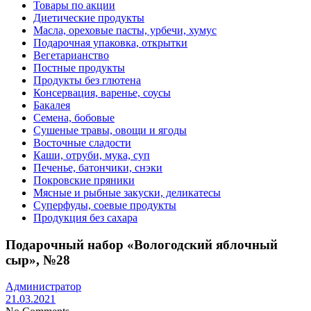
Товары по акции
Диетические продукты
Масла, ореховые пасты, урбечи, хумус
Подарочная упаковка, открытки
Вегетарианство
Постные продукты
Продукты без глютена
Консервация, варенье, соусы
Бакалея
Семена, бобовые
Сушеные травы, овощи и ягоды
Восточные сладости
Каши, отруби, мука, суп
Печенье, батончики, снэки
Покровские пряники
Мясные и рыбные закуски, деликатесы
Суперфуды, соевые продукты
Продукция без сахара
Подарочный набор «Вологодский яблочный
сыр», №28
Администратор
21.03.2021