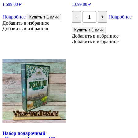
1,599.00
₽
1,099.00
₽
Количество
Подробнее
-
+
Подробнее
Купить в 1 клик
Подарочный
Добавить в избранное
набор
"Ореховый
Добавить в избранное
Купить в 1 клик
микс
Добавить в избранное
мини"
Добавить в избранное
№8
Набор подарочный