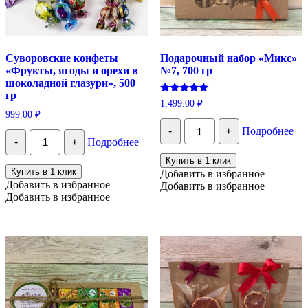
Суворовские конфеты
Подарочный набор «Микс»
«Фрукты, ягоды и орехи в
№7, 700 гр
шоколадной глазури», 500
гр
Оценка
1,499.00
₽
5.00
999.00
₽
из 5
Количество
-
+
Подробнее
Количество
Подарочный
-
+
Подробнее
Суворовские
набор
конфеты
«Микс»
Купить в 1 клик
"Фрукты,
№7,
Купить в 1 клик
Добавить в избранное
ягоды
700
Добавить в избранное
Добавить в избранное
и
гр
Добавить в избранное
орехи
в
шоколадной
глазури",
500
гр