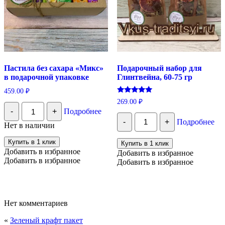
Пастила без сахара «Микс»
Подарочный набор для
в подарочной упаковке
Глинтвейна, 60-75 гр
459.00
₽
Оценка
269.00
₽
Количество
5.00
-
+
Подробнее
из 5
Пастила
Количество
без
-
+
Подробнее
Подарочный
Нет в наличии
сахара
набор
"Микс"
для
Купить в 1 клик
Купить в 1 клик
в
Глинтвейна,
Добавить в избранное
Добавить в избранное
подарочной
60-
Добавить в избранное
упаковке
Добавить в избранное
75
гр
Нет комментариев
«
Зеленый крафт пакет