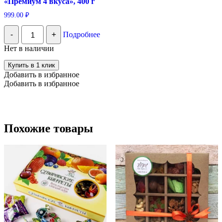
«Премиум 4 вкуса», 400 г
999.00
₽
Количество
-
+
Подробнее
Набор
подарочный
Нет в наличии
"Премиум
4
Купить в 1 клик
вкуса",
Добавить в избранное
400
Добавить в избранное
г
Похожие товары