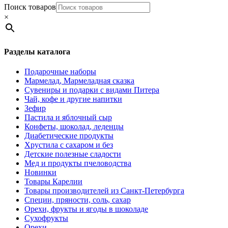
Поиск товаров
×
Разделы каталога
Подарочные наборы
Мармелад, Мармеладная сказка
Сувениры и подарки с видами Питера
Чай, кофе и другие напитки
Зефир
Пастила и яблочный сыр
Конфеты, шоколад, леденцы
Диабетические продукты
Хрустила с сахаром и без
Детские полезные сладости
Мед и продукты пчеловодства
Новинки
Товары Карелии
Товары производителей из Санкт-Петербурга
Специи, пряности, соль, сахар
Орехи, фрукты и ягоды в шоколаде
Сухофрукты
Орехи