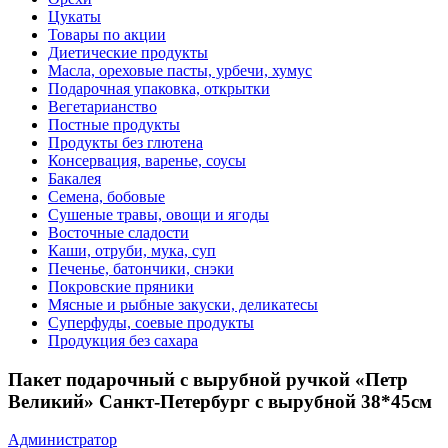
Цукаты
Товары по акции
Диетические продукты
Масла, ореховые пасты, урбечи, хумус
Подарочная упаковка, открытки
Вегетарианство
Постные продукты
Продукты без глютена
Консервация, варенье, соусы
Бакалея
Семена, бобовые
Сушеные травы, овощи и ягоды
Восточные сладости
Каши, отруби, мука, суп
Печенье, батончики, снэки
Покровские пряники
Мясные и рыбные закуски, деликатесы
Суперфуды, соевые продукты
Продукция без сахара
Пакет подарочный с вырубной ручкой «Петр
Великий» Санкт-Петербург с вырубной 38*45см
Администратор