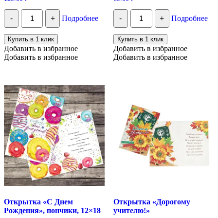
Количество
Количество
-
+
Подробнее
-
+
Подробнее
Пакет
Топпер
КРАФТ
деревянный
«Волшебного
"С
Купить в 1 клик
Купить в 1 клик
Нового
днем
Добавить в избранное
Добавить в избранное
года!»
рождения",
Добавить в избранное
Добавить в избранное
радужный
Открытка «С Днем
Открытка «Дорогому
Рождения», пончики, 12×18
учителю!»