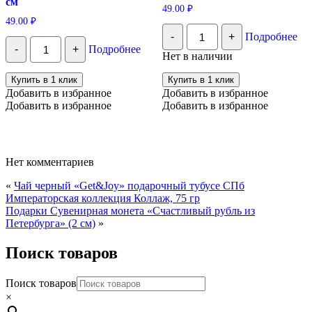
см
49.00
₽
49.00
₽
Количество
-
+
Подробнее
Открытка
Количество
-
+
Подробнее
"Дорогому
Открытка
Нет в наличии
учителю!"
«С
Днем
Купить в 1 клик
Купить в 1 клик
Рождения»,
Добавить в избранное
Добавить в избранное
пончики,
Добавить в избранное
Добавить в избранное
12×18
см
Нет комментариев
«
Чай черный «Get&Joy» подарочный тубусе СПб
Императорская коллекция Коллаж, 75 гр
Подарки Сувенирная монета «Счастливый рубль из
Петербурга» (2 см)
»
Поиск товаров
Поиск товаров
×