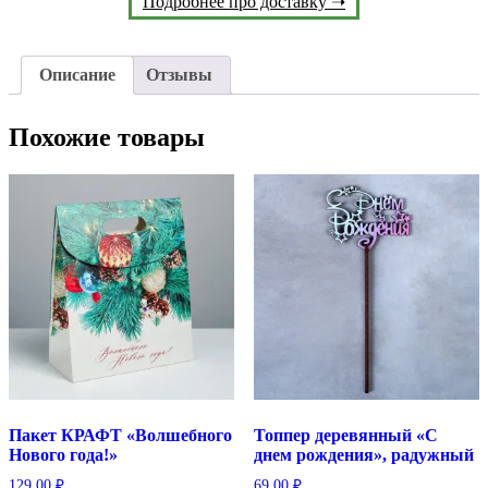
Подробнее про доставку ➝
Описание
Отзывы
Похожие товары
Пакет КРАФТ «Волшебного
Топпер деревянный «С
Нового года!»
днем рождения», радужный
129.00
₽
69.00
₽