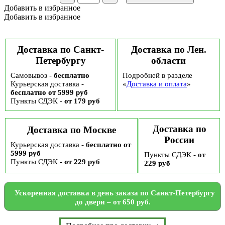
подарочный
Добавить в избранное
с
Добавить в избранное
вырубной
ручкой
"Петр
Великий"
Доставка по Санкт-
Доставка по Лен.
Санкт-
Петербургу
области
Петербург
с
Самовывоз -
бесплатно
Подробней в разделе
вырубной
Курьерская доставка -
38*45см
«
Доставка и оплата
»
бесплатно от 5999 руб
Пункты СДЭК -
от 179 руб
Доставка по
Доставка по Москве
России
Курьерская доставка -
бесплатно от
5999 руб
Пункты СДЭК -
от
Пункты СДЭК -
от 229 руб
229 руб
Ускоренная доставка в день заказа по Санкт-Петербургу
до двери – от 650 руб.