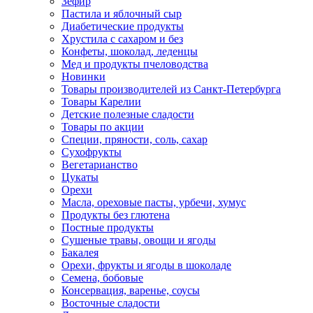
Зефир
Пастила и яблочный сыр
Диабетические продукты
Хрустила с сахаром и без
Конфеты, шоколад, леденцы
Мед и продукты пчеловодства
Новинки
Товары производителей из Санкт-Петербурга
Товары Карелии
Детские полезные сладости
Товары по акции
Специи, пряности, соль, сахар
Сухофрукты
Вегетарианство
Цукаты
Орехи
Масла, ореховые пасты, урбечи, хумус
Продукты без глютена
Постные продукты
Сушеные травы, овощи и ягоды
Бакалея
Орехи, фрукты и ягоды в шоколаде
Семена, бобовые
Консервация, варенье, соусы
Восточные сладости