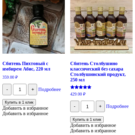
Сбитень Пихтовый с
Сбитень Столбушино
имбирем Абис, 220 мл
классический без сахара
Столбушинский продукт,
359.00
₽
250 мл
Количество
-
+
Подробнее
Сбитень
Оценка
429.00
₽
Пихтовый
5.00
с
из 5
Купить в 1 клик
Количество
имбирем
-
+
Подробнее
Сбитень
Добавить в избранное
Абис,
Столбушино
Добавить в избранное
220
классический
мл
Купить в 1 клик
без
Добавить в избранное
сахара
Добавить в избранное
Столбушинский