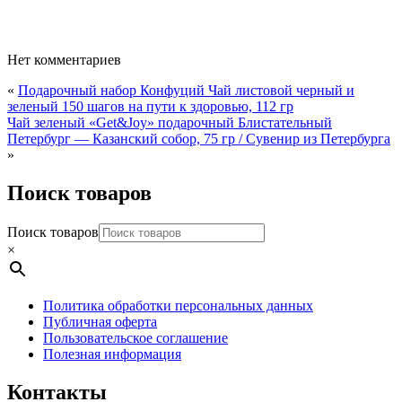
продукт,
250
мл
Нет комментариев
«
Подарочный набор Конфуций Чай листовой черный и
зеленый 150 шагов на пути к здоровью, 112 гр
Чай зеленый «Get&Joy» подарочный Блистательный
Петербург — Казанский собор, 75 гр / Сувенир из Петербурга
»
Поиск товаров
Поиск товаров
×
Политика обработки персональных данных
Публичная оферта
Пользовательское соглашение
Полезная информация
Контакты