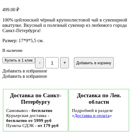
499.00
₽
100% цейлонский чёрный крупнолистовой чай в сувенирной
шкатулке. Вкусный и полезный сувенир из любимого города
Санкт-Петербурга!
Размер: 17*9*5,5 см.
В наличии
Количество
Купить в 1 клик
-
+
Добавить в корзину
Подарочный
чай
Добавить в избранное
чёрный
Добавить в избранное
"GET&JOY"
Шкатулка
СПб,
Алые
Доставка по Санкт-
Доставка по Лен.
Паруса
Петербургу
области
ж/
б,
Самовывоз -
бесплатно
Подробней в разделе
50
Курьерская доставка -
гр
«
Доставка и оплата
»
бесплатно от 5999 руб
Пункты СДЭК -
от 179 руб