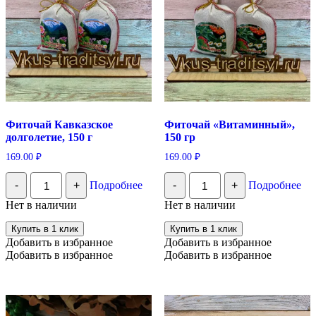
Фиточай Кавказское
Фиточай «Витаминный»,
долголетие, 150 г
150 гр
169.00
₽
169.00
₽
Количество
Количество
-
+
Подробнее
-
+
Подробнее
Фиточай
Фиточай
Кавказское
"Витаминный",
Нет в наличии
Нет в наличии
долголетие,
150
150
гр
Купить в 1 клик
Купить в 1 клик
г
Добавить в избранное
Добавить в избранное
Добавить в избранное
Добавить в избранное