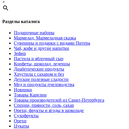
×
Разделы каталога
Подарочные наборы
Мармелад, Мармеладная сказка
Сувениры и подарки с видами Питера
Чай, кофе и другие напитки
Зефир
Пастила и яблочный сыр
Конфеты, шоколад, леденцы
Диабетические продукты
Хрустила с сахаром и без
Детские полезные сладости
Мед и продукты пчеловодства
Новинки
Товары Карелии
Товары производителей из Санкт-Петербурга
Специи, пряности, соль, сахар
Орехи, фрукты и ягоды в шоколаде
Сухофрукты
Орехи
Цукаты