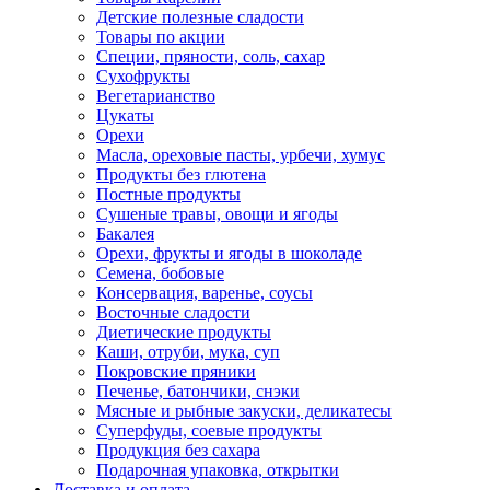
Детские полезные сладости
Товары по акции
Специи, пряности, соль, сахар
Сухофрукты
Вегетарианство
Цукаты
Орехи
Масла, ореховые пасты, урбечи, хумус
Продукты без глютена
Постные продукты
Сушеные травы, овощи и ягоды
Бакалея
Орехи, фрукты и ягоды в шоколаде
Семена, бобовые
Консервация, варенье, соусы
Восточные сладости
Диетические продукты
Каши, отруби, мука, суп
Покровские пряники
Печенье, батончики, снэки
Мясные и рыбные закуски, деликатесы
Суперфуды, соевые продукты
Продукция без сахара
Подарочная упаковка, открытки
Доставка и оплата