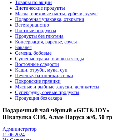
Товары по акции
Диетические продукты
Масла, ореховые пасты, урбечи, хумус
Подарочная упаковка, открытки
Вегетарианство
Постные продукты
Продукты без глютена
Консервация, варенье, соусы
Бакалея
Семена, бобовые
Сушеные травы, овощи и ягоды
Восточные сладости
Каши, отруби, мука, суп
Печенье, батончики, снэки
Покровские пряники
Мясные и рыбные закуски, деликатесы
Суперфуды, соевые продукты
Продукция без сахара
Подарочный чай чёрный «GET&JOY»
Шкатулка СПб, Алые Паруса ж/б, 50 гр
Администратор
11.06.2024