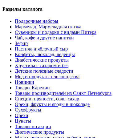
Разделы каталога
Подарочные наборы
Мармелад, Мармеладная сказка
Сувениры и подарки с видами Питера
Чай, кофе и другие напитки
Зефир
Пастила и яблочный сыр
Конфеты, шоколад, леденцы
Диабетические продукты
Хрустила с сахаром и без
Детские полезные сладости
Мед и продукты пчеловодства
Новинки
Товары Карелии
Товары производителей из Санкт-Петербурга
Специи, пряности, соль, сахар
Орехи, фрукты и ягоды в шоколаде
Сухофрукты
Орехи
Цукаты
Товары по акции
Диетические продукты
Масла, ореховые пасты, урбечи, хумус