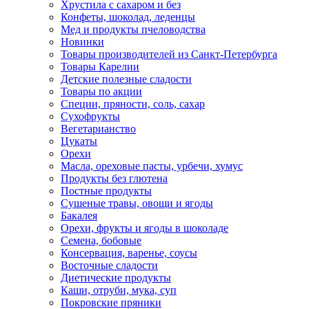
Хрустила с сахаром и без
Конфеты, шоколад, леденцы
Мед и продукты пчеловодства
Новинки
Товары производителей из Санкт-Петербурга
Товары Карелии
Детские полезные сладости
Товары по акции
Специи, пряности, соль, сахар
Сухофрукты
Вегетарианство
Цукаты
Орехи
Масла, ореховые пасты, урбечи, хумус
Продукты без глютена
Постные продукты
Сушеные травы, овощи и ягоды
Бакалея
Орехи, фрукты и ягоды в шоколаде
Семена, бобовые
Консервация, варенье, соусы
Восточные сладости
Диетические продукты
Каши, отруби, мука, суп
Покровские пряники