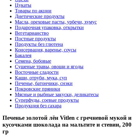
Цукаты
Товары по акции
Диетические продукты
Масла, ореховые пасты, урбечи, хумус
Подарочная упаковка, открытки
Вегетарианство
Постные продукты
Продукты без глютена
Консервация, варенье, соусы
Бакалея
Семена, бобовые
Сушеные травы, овощи и ягоды
Восточные сладости
Каши, отруби, мука, суп
Печенье, батончики, снэки
Покровские пряники
Мясные и рыбные закуски, деликатесы
Суперфуды, соевые продукты
Продукция без сахара
Печенье золотой лён Vitlen с гречневой мукой и
кусочками шоколада на мальтите и стевии, 200
гр