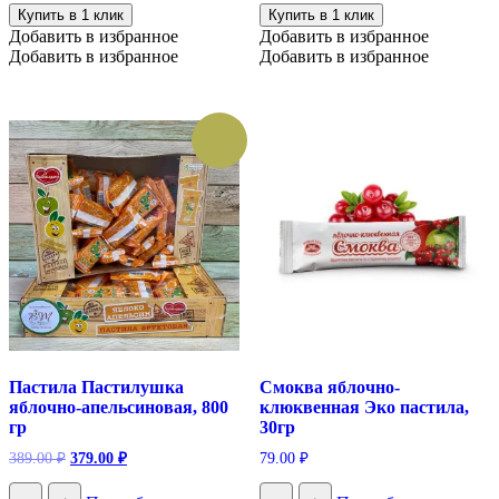
Купить в 1 клик
Купить в 1 клик
Добавить в избранное
Добавить в избранное
Добавить в избранное
Добавить в избранное
Пастила Пастилушка
Смоква яблочно-
яблочно-апельсиновая, 800
клюквенная Эко пастила,
гр
30гр
Первоначальная
Текущая
389.00
₽
379.00
₽
79.00
₽
цена
цена:
составляла
379.00 ₽.