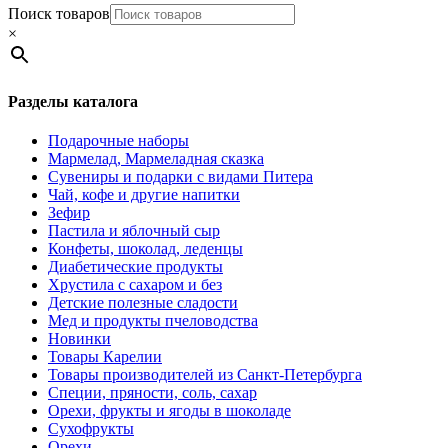
Поиск товаров
×
Разделы каталога
Подарочные наборы
Мармелад, Мармеладная сказка
Сувениры и подарки с видами Питера
Чай, кофе и другие напитки
Зефир
Пастила и яблочный сыр
Конфеты, шоколад, леденцы
Диабетические продукты
Хрустила с сахаром и без
Детские полезные сладости
Мед и продукты пчеловодства
Новинки
Товары Карелии
Товары производителей из Санкт-Петербурга
Специи, пряности, соль, сахар
Орехи, фрукты и ягоды в шоколаде
Сухофрукты
Орехи