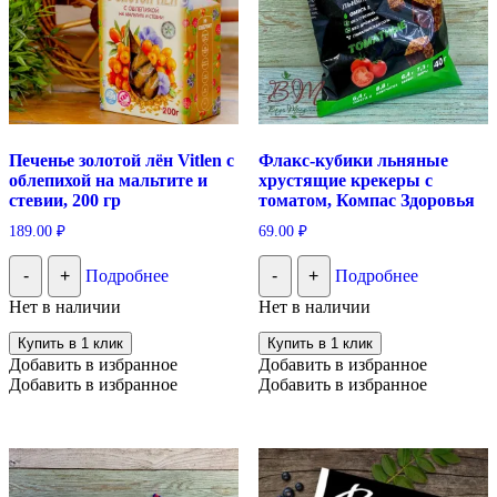
Печенье золотой лён Vitlen с
Флакс-кубики льняные
облепихой на мальтите и
хрустящие крекеры с
стевии, 200 гр
томатом, Компас Здоровья
189.00
₽
69.00
₽
-
+
Подробнее
-
+
Подробнее
Нет в наличии
Нет в наличии
Купить в 1 клик
Купить в 1 клик
Добавить в избранное
Добавить в избранное
Добавить в избранное
Добавить в избранное