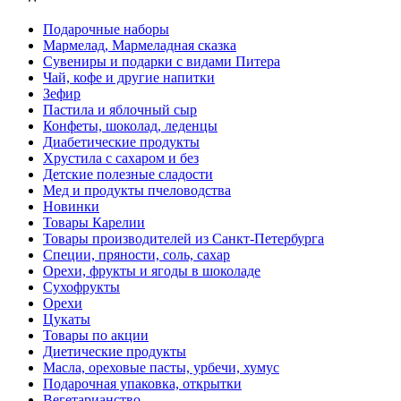
Подарочные наборы
Мармелад, Мармеладная сказка
Сувениры и подарки с видами Питера
Чай, кофе и другие напитки
Зефир
Пастила и яблочный сыр
Конфеты, шоколад, леденцы
Диабетические продукты
Хрустила с сахаром и без
Детские полезные сладости
Мед и продукты пчеловодства
Новинки
Товары Карелии
Товары производителей из Санкт-Петербурга
Специи, пряности, соль, сахар
Орехи, фрукты и ягоды в шоколаде
Сухофрукты
Орехи
Цукаты
Товары по акции
Диетические продукты
Масла, ореховые пасты, урбечи, хумус
Подарочная упаковка, открытки
Вегетарианство