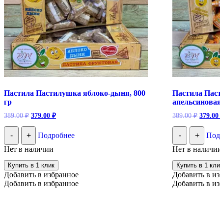
Пастила Пастилушка яблоко-дыня, 800
Пастила Пас
гр
апельсиновая
Первоначальная
Текущая
Первон
389.00
₽
379.00
₽
389.00
₽
379.0
цена
цена:
цена
составляла
состав
379.00 ₽.
-
+
Подробнее
-
+
Под
389.00 ₽.
389.00
Нет в наличии
Нет в наличи
Купить в 1 клик
Купить в 1 кли
Добавить в избранное
Добавить в и
Добавить в избранное
Добавить в и