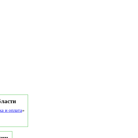
бласти
ка и оплата
»
сии