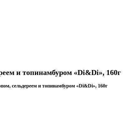
реем и топинамбуром «Di&Di», 160г
опом, сельдереем и топинамбуром «Di&Di», 160г