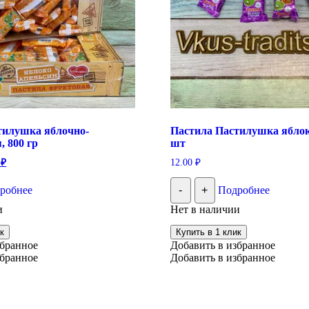
тилушка яблочно-
Пастила Пастилушка яблок
, 800 гр
шт
ачальная
Текущая
0
₽
12.00
₽
цена:
ляла
379.00 ₽.
робнее
-
+
Подробнее
 ₽.
и
Нет в наличии
к
Купить в 1 клик
збранное
Добавить в избранное
збранное
Добавить в избранное