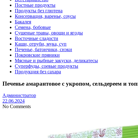
Постные продукты
Продукты без глютена
Консервация, варенье, соусы
Бакалея
Семена, бобовые
Сушеные травы, овощи и ягоды
Восточные сладости
Каши, отруби, мука, суп
Печенье, батончики, снэки
Покровские пряники
Мясные и рыбные закуски, деликатесы
Суперфуды, соевые продукты
Продукция без сахара
Печенье амарантовое с укропом, сельдереем и то
Администратор
22.06.2024
No Comments