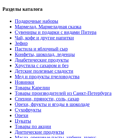
Разделы каталога
Подарочные наборы
Мармелад, Мармеладная сказка
Сувениры и подарки с видами Питера
Чай, кофе и другие напитки
Зефир
Пастила и яблочный сыр
Конфеты, шоколад, леденцы
Диабетические продукты
Хрустила с сахаром и без
Детские полезные сладости
Мед и продукты пчеловодства
Новинки
Товары Карелии
Товары производителей из Санкт-Петербурга
Специи, пряности, соль, сахар
Орехи, фрукты и ягоды в шоколаде
Сухофрукты
Орехи
Цукаты
Товары по акции
Диетические продукты
Масла, ореховые пасты, урбечи, хумус