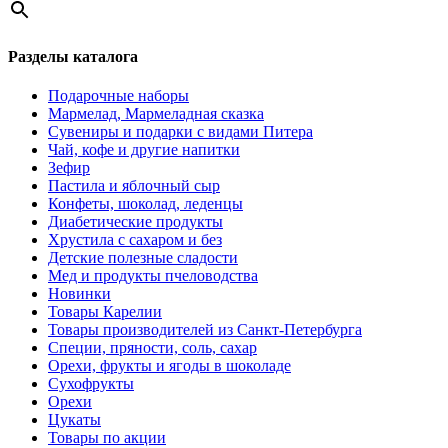
Разделы каталога
Подарочные наборы
Мармелад, Мармеладная сказка
Сувениры и подарки с видами Питера
Чай, кофе и другие напитки
Зефир
Пастила и яблочный сыр
Конфеты, шоколад, леденцы
Диабетические продукты
Хрустила с сахаром и без
Детские полезные сладости
Мед и продукты пчеловодства
Новинки
Товары Карелии
Товары производителей из Санкт-Петербурга
Специи, пряности, соль, сахар
Орехи, фрукты и ягоды в шоколаде
Сухофрукты
Орехи
Цукаты
Товары по акции