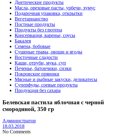
Диетические продукты
Масла, ореховые пасты, урбечи, хумус
Подарочная упаковка, открытки
Вегетарианство
Постные продукты
Продукты без глютена
Консервация, варенье, соусы
Бакалея
Семена, бобовые
Сушеные травы, овощи и ягоды
Восточные сладости
Каши, отруби, мука, суп
Печенье, батончики, снэки
Покровские пряники
Мясные и рыбные закуски, деликатесы
Суперфуды, соевые продукты
Продукция без сахара
Белевская пастила яблочная с черной
смородиной, 350 гр
Администратор
18.03.2018
No Comments