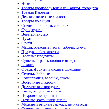
Новинки
Товары производителей из Санкт-Петербурга
Товары Карелии
Детские полезные сладости
Товары по акции
Специи, пряности, соль, сахар
Сухофрукты
Вегетарианство
Цукаты
Орехи
Масла, ореховые пасты, урбечи, хумус
Продукты без глютена
Постные продукты
Сушеные травы, овощи и ягоды
Бакалея
Орехи, фрукты и ягоды в шоколаде
Семена, бобовые
Консервация, варенье, соусы
Восточные сладости
Диетические продукты
Каши, отруби, мука, суп
Покровские пряники
Печенье, батончики, снэки
Мясные и рыбные закуски, деликатесы
Суперфуды, соевые продукты