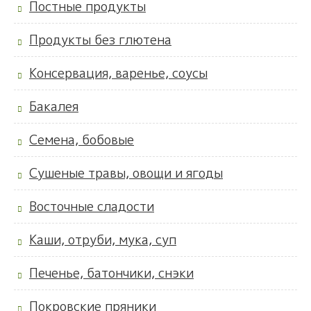
Постные продукты
Продукты без глютена
Консервация, варенье, соусы
Бакалея
Семена, бобовые
Сушеные травы, овощи и ягоды
Восточные сладости
Каши, отруби, мука, суп
Печенье, батончики, снэки
Покровские пряники