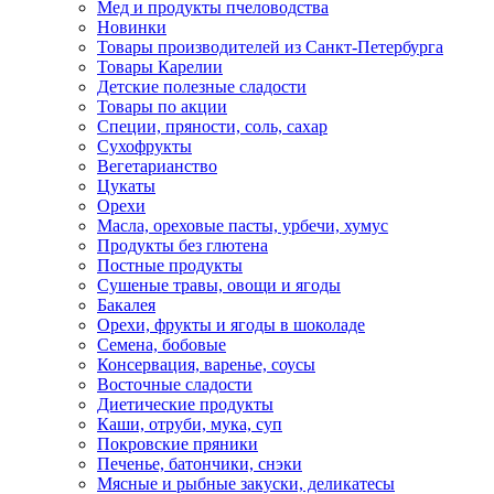
Мед и продукты пчеловодства
Новинки
Товары производителей из Санкт-Петербурга
Товары Карелии
Детские полезные сладости
Товары по акции
Специи, пряности, соль, сахар
Сухофрукты
Вегетарианство
Цукаты
Орехи
Масла, ореховые пасты, урбечи, хумус
Продукты без глютена
Постные продукты
Сушеные травы, овощи и ягоды
Бакалея
Орехи, фрукты и ягоды в шоколаде
Семена, бобовые
Консервация, варенье, соусы
Восточные сладости
Диетические продукты
Каши, отруби, мука, суп
Покровские пряники
Печенье, батончики, снэки
Мясные и рыбные закуски, деликатесы