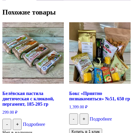
Похожие товары
Белёвская пастила
Бокс «Приятно
диетическая с клюквой,
познакомиться» №51, 650 гр
пергамент, 185-205 гр
1,399.00
₽
299.00
₽
-
+
Подробнее
-
+
Подробнее
Купить в 1 клик
Нет в наличии