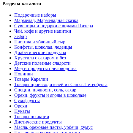
Разделы каталога
Подарочные наборы
Мармелад, Мармеладная сказка
Сувениры и подарки с видами Питера
Чай, кофе и другие напитки
Зефир
Пастила и яблочный сыр
Конфеты, шоколад, леденцы
Диабетические продукты
Хрустила с сахаром и без
Детские полезные сладости
Мед и продукты пчеловодства
Новинки
Товары Карелии
Товары производителей из Санкт-Петербурга
Специи, пряности, соль, сахар
Орехи, фрукты и ягоды в шоколаде
Сухофрукты
Орехи
Цукаты
Товары по акции
Диетические продукты
Масла, ореховые пасты, урбечи, хумус
Подарочная упаковка, открытки