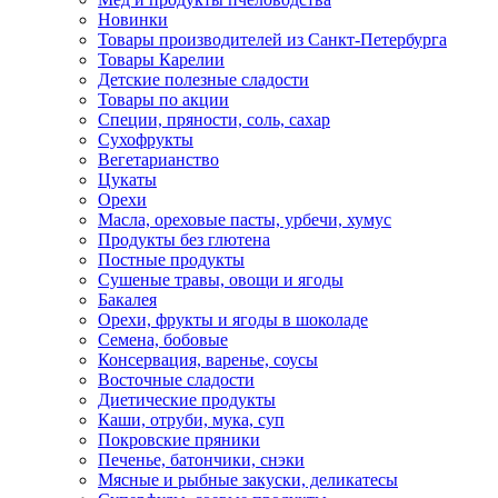
Новинки
Товары производителей из Санкт-Петербурга
Товары Карелии
Детские полезные сладости
Товары по акции
Специи, пряности, соль, сахар
Сухофрукты
Вегетарианство
Цукаты
Орехи
Масла, ореховые пасты, урбечи, хумус
Продукты без глютена
Постные продукты
Сушеные травы, овощи и ягоды
Бакалея
Орехи, фрукты и ягоды в шоколаде
Семена, бобовые
Консервация, варенье, соусы
Восточные сладости
Диетические продукты
Каши, отруби, мука, суп
Покровские пряники
Печенье, батончики, снэки
Мясные и рыбные закуски, деликатесы