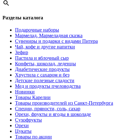
Разделы каталога
Подарочные наборы
Мармелад, Мармеладная сказка
Сувениры и подарки с видами Питера
Чай, кофе и другие напитки
Зефир
Пастила и яблочный сыр
Конфеты, шоколад, леденцы
Диабетические продукты
Хрустила с сахаром и без
Детские полезные сладости
Мед и продукты пчеловодства
Новинки
Товары Карелии
Товары производителей из Санкт-Петербурга
Специи, пряности, соль, сахар
Орехи, фрукты и ягоды в шоколаде
Сухофрукты
Орехи
Цукаты
Товары по акции