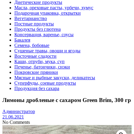
Диетические продукты
Масла, ореховые пасты, урбечи, хумус
Подарочная упаковка, открытки
Вегетарианство
Постные продукты
Продукты без глютена
Консервация, варенье, соусы
Бакалея
Семена, бобовые
Сушеные травы, овощи и ягоды
Восточные сладости
Каши, отруби, мука, суп
Печенье, батончики, снэки
Покровские пряники
Мясные и рыбные закуски, деликатесы
Суперфуды, соевые продукты
Продукция без сахара
Лимоны дробленые с сахаром Green Brim, 300 гр
Администратор
21.06.2021
No Comments