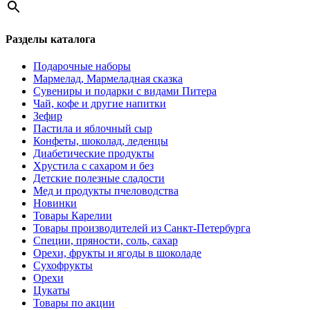
Разделы каталога
Подарочные наборы
Мармелад, Мармеладная сказка
Сувениры и подарки с видами Питера
Чай, кофе и другие напитки
Зефир
Пастила и яблочный сыр
Конфеты, шоколад, леденцы
Диабетические продукты
Хрустила с сахаром и без
Детские полезные сладости
Мед и продукты пчеловодства
Новинки
Товары Карелии
Товары производителей из Санкт-Петербурга
Специи, пряности, соль, сахар
Орехи, фрукты и ягоды в шоколаде
Сухофрукты
Орехи
Цукаты
Товары по акции