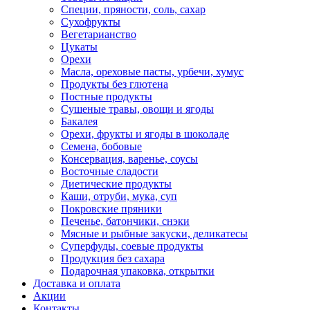
Специи, пряности, соль, сахар
Сухофрукты
Вегетарианство
Цукаты
Орехи
Масла, ореховые пасты, урбечи, хумус
Продукты без глютена
Постные продукты
Сушеные травы, овощи и ягоды
Бакалея
Орехи, фрукты и ягоды в шоколаде
Семена, бобовые
Консервация, варенье, соусы
Восточные сладости
Диетические продукты
Каши, отруби, мука, суп
Покровские пряники
Печенье, батончики, снэки
Мясные и рыбные закуски, деликатесы
Суперфуды, соевые продукты
Продукция без сахара
Подарочная упаковка, открытки
Доставка и оплата
Акции
Контакты