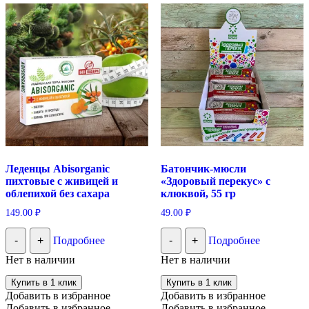
Леденцы Abisorganic
Батончик-мюсли
пихтовые с живицей и
«Здоровый перекус» с
облепихой без сахара
клюквой, 55 гр
149.00
₽
49.00
₽
-
+
Подробнее
-
+
Подробнее
Нет в наличии
Нет в наличии
Купить в 1 клик
Купить в 1 клик
Добавить в избранное
Добавить в избранное
Добавить в избранное
Добавить в избранное