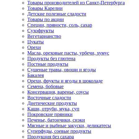
Товары производителей из Санкт-Петербурга
Товары Карелии
Детские полезные сладости
Товары по акции
Специи, пряности, соль, сахар
Сухофрукты
Вегетарианство
Цукаты
Орехи
Масла, ореховые пасты, урбечи, хумус
Продукты без глютена
Постные продукты
Сушеные травы, овощи и ягоды
Бакалея
Орехи, фрукты и ягоды в шоколаде
Семена, бобовые
Консервация, варенье, соусы
Восточные сладости
Диетические продукты
Каши, отруби, мука, суп
Покровские пряники
Печенье, батончики, снэки
Мясные и рыбные закуски, деликатесы
Суперфуды, соевые продукты
Продукция без сахара