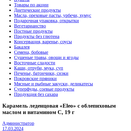
Товары по акции
Диетические продукты
Масла, ореховые пасты, урбечи, хумус
Подарочная упаковка, открытки
Вегетарианство
Постные продукты
Продукты без глютена
Консервация, варенье, соусы
Бакалея
Семена, бобовые
Сушеные травы, овощи и ягоды
Восточные сладости
Каши, отруби, мука, суп
Печенье, батончики, снэки
Покровские пряники
Мясные и рыбные закуски, деликатесы
Суперфуды, соевые продукты
Продукция без сахара
Карамель леденцовая «Eleo» с облепиховым
маслом и витамином С, 19 г
Администратор
17.03.2024