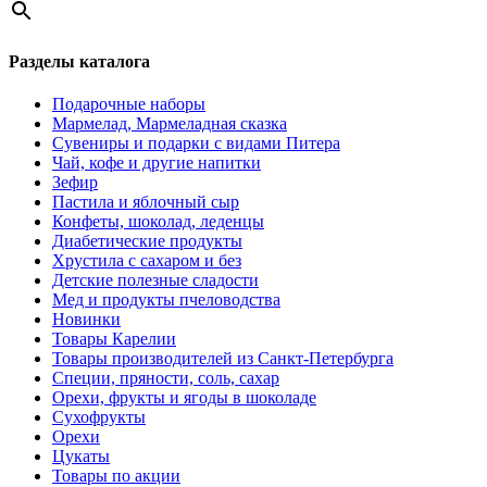
Разделы каталога
Подарочные наборы
Мармелад, Мармеладная сказка
Сувениры и подарки с видами Питера
Чай, кофе и другие напитки
Зефир
Пастила и яблочный сыр
Конфеты, шоколад, леденцы
Диабетические продукты
Хрустила с сахаром и без
Детские полезные сладости
Мед и продукты пчеловодства
Новинки
Товары Карелии
Товары производителей из Санкт-Петербурга
Специи, пряности, соль, сахар
Орехи, фрукты и ягоды в шоколаде
Сухофрукты
Орехи
Цукаты
Товары по акции