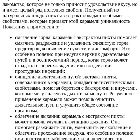
лакомство, которое не только приносит удовольствие вкусу, но
и имеет целый ряд полезных свойств. Полученный из
натуральных плодов пихты экстракт обладает особыми
свойствами, которые придают этой карамели уникальность.
Показания к применению:
смягчение горла: карамель с экстрактом пихты помогает
смягчить раздражение и увлажнить слизистую горла,
предотвращая появление сухости и дискомфорта. Это
особенно полезно при недугах верхних дыхательных
путей и в осенне-зимний период, когда горло может
страдать от переохлаждения или воздействия
простудных инфекций;
очищение дыхательных путей: экстракт пихты,
содержащийся в карамели, обладает антисептическими
свойствами, помогая бороться с бактериями и вирусами,
которые могут населять дыхательные пути. Регулярное
применение карамели может помочь очистить
дыхательные пути и улучшить общее состояние
организма;
облегчение дыхания: карамель с экстрактом пихты
может помочь улучшить функцию дыхания. Она
помогает разжижить слизь, уменьшить ее скопление и
облегчить прохождение воздуха, что особенно полезно
при простудных заболеваниях или аллергических