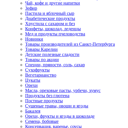
Чай, кофе и другие напитки
Зефир
Пастила и яблочный сыр
Диабетические продукты
Хрустила с сахаром и без
Конфеты, шоколад, леденцы
Мед и продукты пчеловодства
Новинки
Товары производителей из Санкт-Петербурга
Товары Карелии
Детские полезные сладости
Товары по акции
Специи, пряности, соль, сахар
Сухофрукты
Вегетарианство
Цукаты
Орехи
Масла, ореховые пасты, урбечи, хумус
Продукты без глютена
Постные продукты
Сушеные травы, овощи и ягоды
Бакалея
Орехи, фрукты и ягоды в шоколаде
Семена, бобовые
Консервация, варенье, соусы