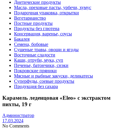
Диетические продукты
Масла, ореховые пасты, урбечи, хумус
Подарочная упаковка, открытки
Вегетарианство
Постные продукты
Продукты без глютена
Консервация, варенье, соусы
Бакалея
Семена, бобовые
Сушеные травы, овощи и ягоды
Восточные сладости
Каши, отруби, мука, суп
Печенье, батончики, снэки
Покровские пряники
Мясные и рыбные закуски, деликатесы
Суперфуды, соевые продукты
Продукция без сахара
Карамель леденцовая «Eleo» с экстрактом
пихты, 19 г
Администратор
17.03.2024
No Comments