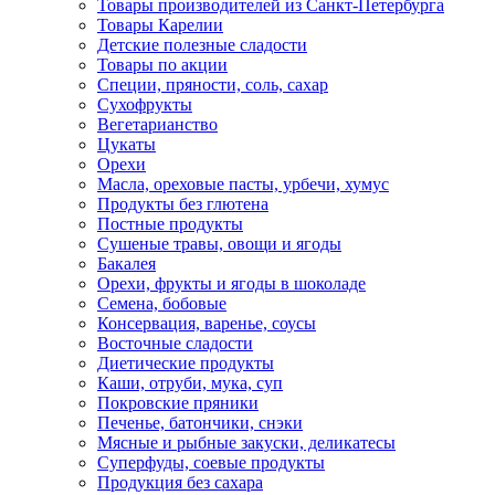
Товары производителей из Санкт-Петербурга
Товары Карелии
Детские полезные сладости
Товары по акции
Специи, пряности, соль, сахар
Сухофрукты
Вегетарианство
Цукаты
Орехи
Масла, ореховые пасты, урбечи, хумус
Продукты без глютена
Постные продукты
Сушеные травы, овощи и ягоды
Бакалея
Орехи, фрукты и ягоды в шоколаде
Семена, бобовые
Консервация, варенье, соусы
Восточные сладости
Диетические продукты
Каши, отруби, мука, суп
Покровские пряники
Печенье, батончики, снэки
Мясные и рыбные закуски, деликатесы
Суперфуды, соевые продукты
Продукция без сахара