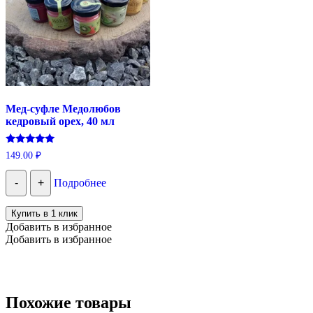
Мед-суфле Медолюбов
кедровый орех, 40 мл
Оценка
149.00
₽
5.00
из 5
-
+
Подробнее
Купить в 1 клик
Добавить в избранное
Добавить в избранное
Похожие товары