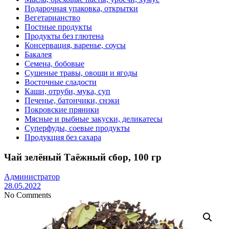
Подарочная упаковка, открытки
Вегетарианство
Постные продукты
Продукты без глютена
Консервация, варенье, соусы
Бакалея
Семена, бобовые
Сушеные травы, овощи и ягоды
Восточные сладости
Каши, отруби, мука, суп
Печенье, батончики, снэки
Покровские пряники
Мясные и рыбные закуски, деликатесы
Суперфуды, соевые продукты
Продукция без сахара
Чай зелёный Таёжный сбор, 100 гр
Администратор
28.05.2022
No Comments