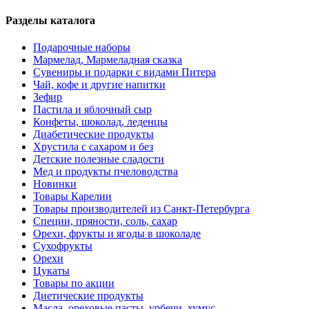
Разделы каталога
Подарочные наборы
Мармелад, Мармеладная сказка
Сувениры и подарки с видами Питера
Чай, кофе и другие напитки
Зефир
Пастила и яблочный сыр
Конфеты, шоколад, леденцы
Диабетические продукты
Хрустила с сахаром и без
Детские полезные сладости
Мед и продукты пчеловодства
Новинки
Товары Карелии
Товары производителей из Санкт-Петербурга
Специи, пряности, соль, сахар
Орехи, фрукты и ягоды в шоколаде
Сухофрукты
Орехи
Цукаты
Товары по акции
Диетические продукты
Масла, ореховые пасты, урбечи, хумус