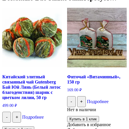
Китайский элитный
Фиточай «Витаминный»,
связанный чай Gutenberg
150 гр
Бай Юй Лянь (Белый лотос
169.00
₽
благоденствия) шарик с
цветком лилии, 50 гр
-
+
Подробнее
499.00
₽
Нет в наличии
-
+
Подробнее
Купить в 1 клик
Добавить в избранное