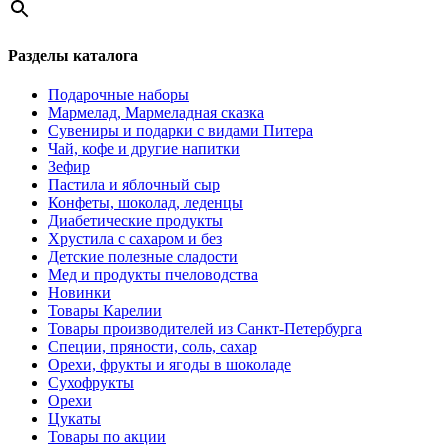
Разделы каталога
Подарочные наборы
Мармелад, Мармеладная сказка
Сувениры и подарки с видами Питера
Чай, кофе и другие напитки
Зефир
Пастила и яблочный сыр
Конфеты, шоколад, леденцы
Диабетические продукты
Хрустила с сахаром и без
Детские полезные сладости
Мед и продукты пчеловодства
Новинки
Товары Карелии
Товары производителей из Санкт-Петербурга
Специи, пряности, соль, сахар
Орехи, фрукты и ягоды в шоколаде
Сухофрукты
Орехи
Цукаты
Товары по акции