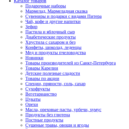
Каталог товаров
Подарочные наборы
Мармелад, Мармеладная сказка
Сувениры и подарки с видами Питера
Чай, кофе и другие напитки
Зефир
Пастила и яблочный сыр
Диабетические продукты
Хрустила с сахаром и без
Конфеты, шоколад, леденцы
Мед и продукты пчеловодства
Новинки
Товары производителей из Санкт-Петербурга
Товары Карелии
Детские полезные сладости
Товары по акции
Специи, пряности, соль, сахар
Сухофрукты
Вегетарианство
Цукаты
Орехи
Масла, ореховые пасты, урбечи, хумус
Продукты без глютена
Постные продукты
Сушеные травы, овощи и ягоды