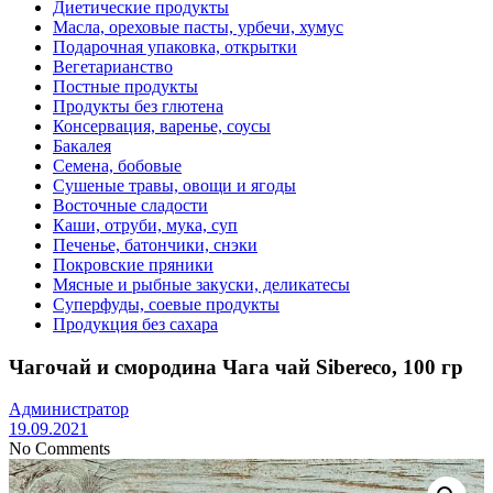
Диетические продукты
Масла, ореховые пасты, урбечи, хумус
Подарочная упаковка, открытки
Вегетарианство
Постные продукты
Продукты без глютена
Консервация, варенье, соусы
Бакалея
Семена, бобовые
Сушеные травы, овощи и ягоды
Восточные сладости
Каши, отруби, мука, суп
Печенье, батончики, снэки
Покровские пряники
Мясные и рыбные закуски, деликатесы
Суперфуды, соевые продукты
Продукция без сахара
Чагочай и смородина Чага чай Sibereco, 100 гр
Администратор
19.09.2021
No Comments