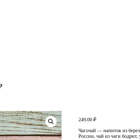
р
249.00
₽
Чагочай — напиток из берез
России, чай из чаги бодрит