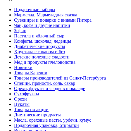
Подарочные наборы
Мармелад, Мармеладная сказка
Сувениры и подарки с видами Питера
Чай, кофе и другие напитки
Зефир
Пастила и яблочный сыр
Конфеты, шоколад, леденцы
Диабетические продукты
Хрустила с сахаром и без
Детские полезные сладости
Мед и продукты пчеловодства
Новинки
Товары Карелии
Товары производителей из Санкт-Петербурга
Специи, пряности, соль, сахар
Орехи, фрукты и ягоды в шоколаде
Сухофрукты
Орехи
Цукаты
Товары по акции
Диетические продукты
Масла, ореховые пасты, урбечи, хумус
Подарочная упаковка, открытки
Вегетарианство