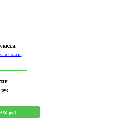
бласти
ка и оплата
»
сии
9 руб
650 руб.