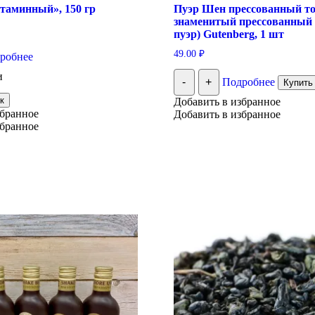
таминный», 150 гр
Пуэр Шен прессованный т
знаменитый прессованный
пуэр) Gutenberg, 1 шт
49.00
₽
робнее
и
-
+
Подробнее
Купить 
к
Добавить в избранное
збранное
Добавить в избранное
збранное