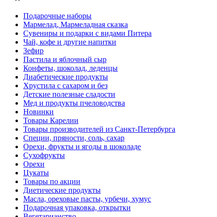
Подарочные наборы
Мармелад, Мармеладная сказка
Сувениры и подарки с видами Питера
Чай, кофе и другие напитки
Зефир
Пастила и яблочный сыр
Конфеты, шоколад, леденцы
Диабетические продукты
Хрустила с сахаром и без
Детские полезные сладости
Мед и продукты пчеловодства
Новинки
Товары Карелии
Товары производителей из Санкт-Петербурга
Специи, пряности, соль, сахар
Орехи, фрукты и ягоды в шоколаде
Сухофрукты
Орехи
Цукаты
Товары по акции
Диетические продукты
Масла, ореховые пасты, урбечи, хумус
Подарочная упаковка, открытки
Вегетарианство