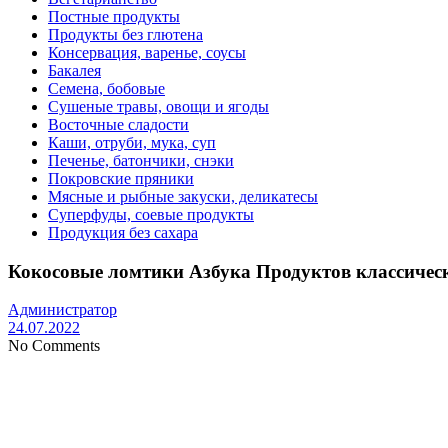
Постные продукты
Продукты без глютена
Консервация, варенье, соусы
Бакалея
Семена, бобовые
Сушеные травы, овощи и ягоды
Восточные сладости
Каши, отруби, мука, суп
Печенье, батончики, снэки
Покровские пряники
Мясные и рыбные закуски, деликатесы
Суперфуды, соевые продукты
Продукция без сахара
Кокосовые ломтики Азбука Продуктов классическ
Администратор
24.07.2022
No Comments