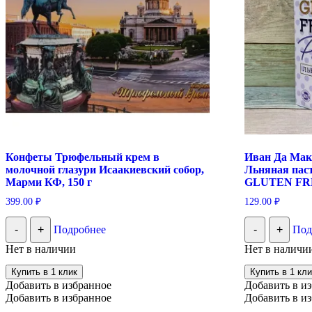
Конфеты Трюфельный крем в
Иван Да Мак
молочной глазури Исаакиевский собор,
Льняная паст
Марми КФ, 150 г
GLUTEN FR
399.00
₽
129.00
₽
-
+
Подробнее
-
+
Под
Нет в наличии
Нет в наличи
Купить в 1 клик
Купить в 1 кли
Добавить в избранное
Добавить в и
Добавить в избранное
Добавить в и