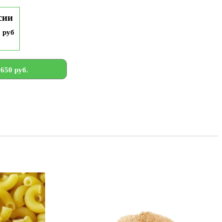
сии
9 руб
650 руб.