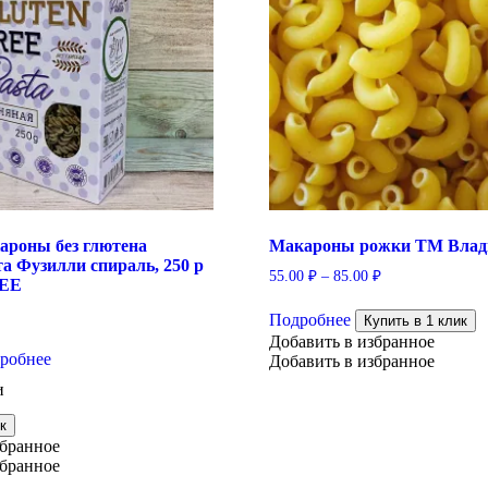
ароны без глютена
Макароны рожки ТМ Влад
а Фузилли спираль, 250 р
55.00
₽
–
85.00
₽
EE
Этот
Подробнее
товар
Купить в 1 клик
имеет
Добавить в избранное
робнее
несколько
Добавить в избранное
вариаций.
и
Опции
можно
к
выбрать
збранное
на
збранное
странице