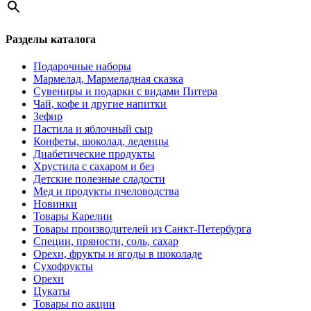
Разделы каталога
Подарочные наборы
Мармелад, Мармеладная сказка
Сувениры и подарки с видами Питера
Чай, кофе и другие напитки
Зефир
Пастила и яблочный сыр
Конфеты, шоколад, леденцы
Диабетические продукты
Хрустила с сахаром и без
Детские полезные сладости
Мед и продукты пчеловодства
Новинки
Товары Карелии
Товары производителей из Санкт-Петербурга
Специи, пряности, соль, сахар
Орехи, фрукты и ягоды в шоколаде
Сухофрукты
Орехи
Цукаты
Товары по акции