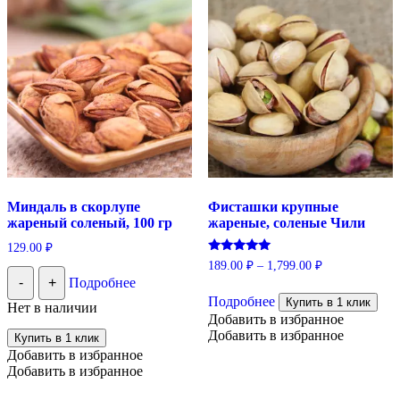
Миндаль в скорлупе
Фисташки крупные
жареный соленый, 100 гр
жареные, соленые Чили
129.00
₽
Оценка
189.00
₽
–
1,799.00
₽
5.00
-
+
Подробнее
Этот
из 5
Подробнее
товар
Купить в 1 клик
Нет в наличии
имеет
Добавить в избранное
несколько
Добавить в избранное
Купить в 1 клик
вариаций.
Добавить в избранное
Опции
Добавить в избранное
можно
выбрать