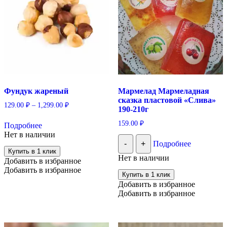
Фундук жареный
Мармелад Мармеладная
сказка пластовой «Слива»
129.00
₽
–
1,299.00
₽
190-210г
Этот
159.00
₽
Подробнее
товар
Нет в наличии
имеет
-
+
Подробнее
несколько
Купить в 1 клик
вариаций.
Нет в наличии
Добавить в избранное
Опции
Добавить в избранное
можно
Купить в 1 клик
выбрать
Добавить в избранное
на
Добавить в избранное
странице
товара.