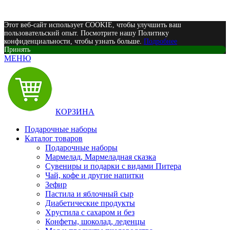
на
странице
Этот веб-сайт использует COOKIE, чтобы улучшить ваш
товара.
пользовательский опыт. Посмотрите нашу Политику
конфиденциальности, чтобы узнать больше.
Подробнее
Принять
МЕНЮ
КОРЗИНА
Подарочные наборы
Каталог товаров
Подарочные наборы
Мармелад, Мармеладная сказка
Сувениры и подарки с видами Питера
Чай, кофе и другие напитки
Зефир
Пастила и яблочный сыр
Диабетические продукты
Хрустила с сахаром и без
Конфеты, шоколад, леденцы