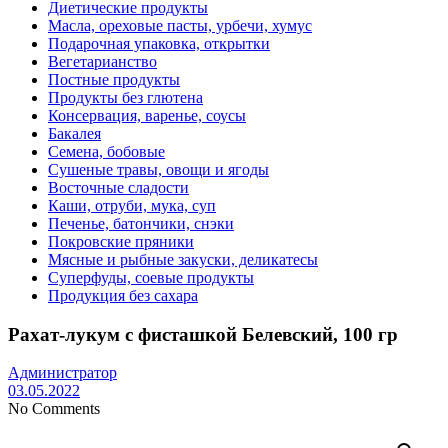
Диетические продукты
Масла, ореховые пасты, урбечи, хумус
Подарочная упаковка, открытки
Вегетарианство
Постные продукты
Продукты без глютена
Консервация, варенье, соусы
Бакалея
Семена, бобовые
Сушеные травы, овощи и ягоды
Восточные сладости
Каши, отруби, мука, суп
Печенье, батончики, снэки
Покровские пряники
Мясные и рыбные закуски, деликатесы
Суперфуды, соевые продукты
Продукция без сахара
Рахат-лукум с фисташкой Белевский, 100 гр
Администратор
03.05.2022
No Comments