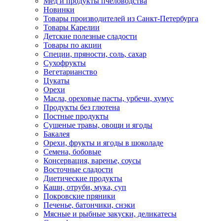
Мед и продукты пчеловодства
Новинки
Товары производителей из Санкт-Петербурга
Товары Карелии
Детские полезные сладости
Товары по акции
Специи, пряности, соль, сахар
Сухофрукты
Вегетарианство
Цукаты
Орехи
Масла, ореховые пасты, урбечи, хумус
Продукты без глютена
Постные продукты
Сушеные травы, овощи и ягоды
Бакалея
Орехи, фрукты и ягоды в шоколаде
Семена, бобовые
Консервация, варенье, соусы
Восточные сладости
Диетические продукты
Каши, отруби, мука, суп
Покровские пряники
Печенье, батончики, снэки
Мясные и рыбные закуски, деликатесы