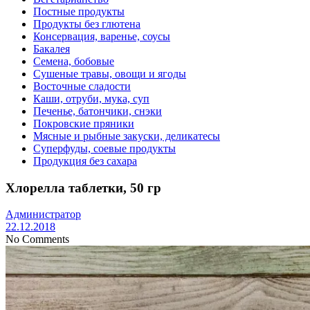
Постные продукты
Продукты без глютена
Консервация, варенье, соусы
Бакалея
Семена, бобовые
Сушеные травы, овощи и ягоды
Восточные сладости
Каши, отруби, мука, суп
Печенье, батончики, снэки
Покровские пряники
Мясные и рыбные закуски, деликатесы
Суперфуды, соевые продукты
Продукция без сахара
Хлорелла таблетки, 50 гр
Администратор
22.12.2018
No Comments