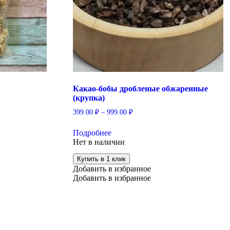
Какао-бобы дробленые обжаренные
(крупка)
399.00
₽
–
999.00
₽
Этот
Подробнее
товар
Нет в наличии
имеет
несколько
Купить в 1 клик
вариаций.
Добавить в избранное
Опции
Добавить в избранное
можно
выбрать
на
странице
товара.