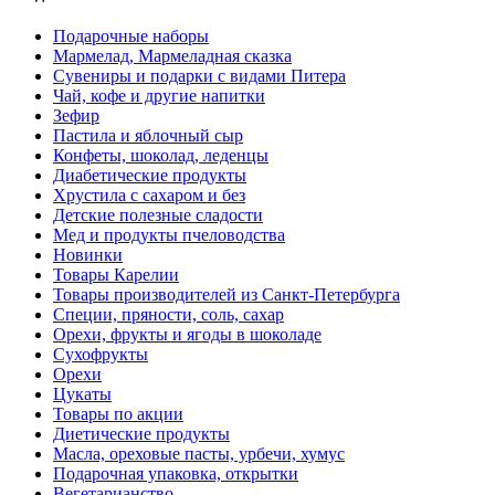
Подарочные наборы
Мармелад, Мармеладная сказка
Сувениры и подарки с видами Питера
Чай, кофе и другие напитки
Зефир
Пастила и яблочный сыр
Конфеты, шоколад, леденцы
Диабетические продукты
Хрустила с сахаром и без
Детские полезные сладости
Мед и продукты пчеловодства
Новинки
Товары Карелии
Товары производителей из Санкт-Петербурга
Специи, пряности, соль, сахар
Орехи, фрукты и ягоды в шоколаде
Сухофрукты
Орехи
Цукаты
Товары по акции
Диетические продукты
Масла, ореховые пасты, урбечи, хумус
Подарочная упаковка, открытки
Вегетарианство