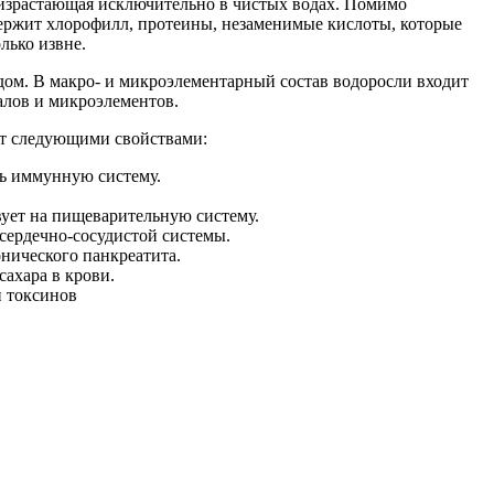
израстающая исключительно в чистых водах. Помимо
ержит хлорофилл, протеины, незаменимые кислоты, которые
лько извне.
ом. В макро- и микроэлементарный состав водоросли входит
алов и микроэлементов.
ет следующими свойствами:
ь иммунную систему.
вует на пищеварительную систему.
сердечно-сосудистой системы.
нического панкреатита.
ахара в крови.
 токсинов