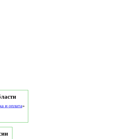
бласти
ка и оплата
»
сии