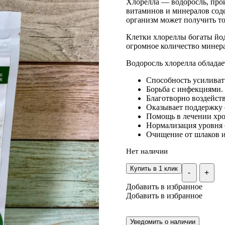
Хлорелла — водоросль, про
витаминов и минералов сод
организм может получить то
Клетки хлореллы богаты йод
огромное количество минер
Водоросль хлорелла облада
Способность усиливат
Борьба с инфекциями.
Благотворно воздейст
Оказывает поддержку 
Помощь в лечении хро
Нормализация уровня с
Очищение от шлаков и
Нет наличии
Купить в 1 клик
-
+
Добавить в избранное
Добавить в избранное