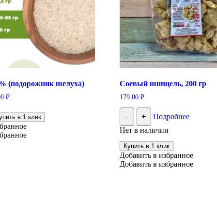
% (подорожник шелуха)
Соевый шницель, 200 гр
00
₽
179.00
₽
от
-
+
Подробнее
вар
упить в 1 клик
еет
збранное
Нет в наличии
колько
збранное
риаций.
Купить в 1 клик
ции
Добавить в избранное
жно
Добавить в избранное
брать
ранице
ара.