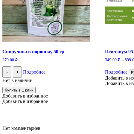
Спирулина в порошке, 50 гр
Псиллиум 95
279.00
₽
349.00
₽
–
899.
Эт
-
+
Подробнее
Подробнее
то
К
им
Добавить в и
Нет в наличии
нес
Добавить в и
ва
Купить в 1 клик
Оп
Добавить в избранное
мо
Добавить в избранное
вы
на
ст
тов
Нет комментариев