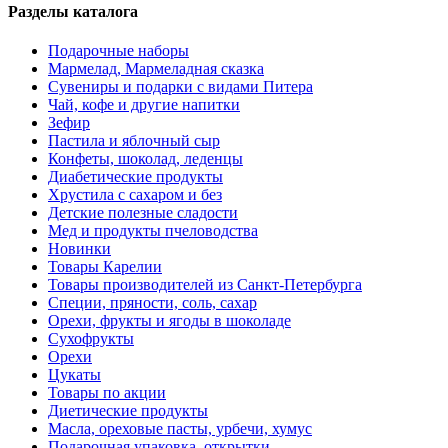
Разделы каталога
Подарочные наборы
Мармелад, Мармеладная сказка
Сувениры и подарки с видами Питера
Чай, кофе и другие напитки
Зефир
Пастила и яблочный сыр
Конфеты, шоколад, леденцы
Диабетические продукты
Хрустила с сахаром и без
Детские полезные сладости
Мед и продукты пчеловодства
Новинки
Товары Карелии
Товары производителей из Санкт-Петербурга
Специи, пряности, соль, сахар
Орехи, фрукты и ягоды в шоколаде
Сухофрукты
Орехи
Цукаты
Товары по акции
Диетические продукты
Масла, ореховые пасты, урбечи, хумус
Подарочная упаковка, открытки