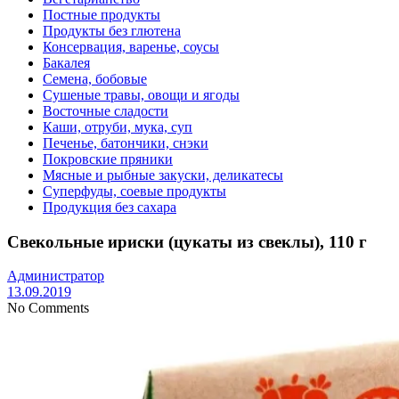
Постные продукты
Продукты без глютена
Консервация, варенье, соусы
Бакалея
Семена, бобовые
Сушеные травы, овощи и ягоды
Восточные сладости
Каши, отруби, мука, суп
Печенье, батончики, снэки
Покровские пряники
Мясные и рыбные закуски, деликатесы
Суперфуды, соевые продукты
Продукция без сахара
Свекольные ириски (цукаты из свеклы), 110 г
Администратор
13.09.2019
No Comments