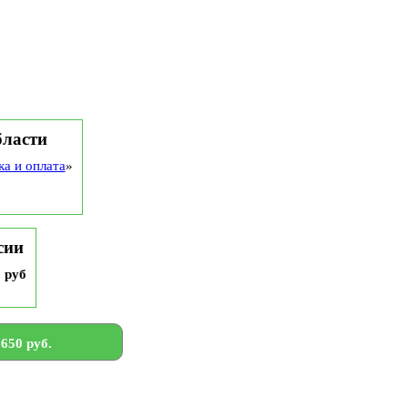
бласти
ка и оплата
»
сии
9 руб
650 руб.