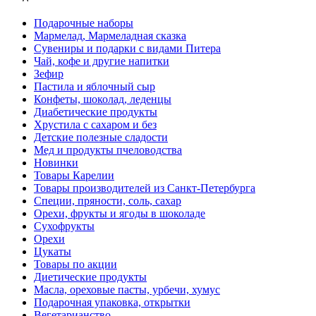
Подарочные наборы
Мармелад, Мармеладная сказка
Сувениры и подарки с видами Питера
Чай, кофе и другие напитки
Зефир
Пастила и яблочный сыр
Конфеты, шоколад, леденцы
Диабетические продукты
Хрустила с сахаром и без
Детские полезные сладости
Мед и продукты пчеловодства
Новинки
Товары Карелии
Товары производителей из Санкт-Петербурга
Специи, пряности, соль, сахар
Орехи, фрукты и ягоды в шоколаде
Сухофрукты
Орехи
Цукаты
Товары по акции
Диетические продукты
Масла, ореховые пасты, урбечи, хумус
Подарочная упаковка, открытки
Вегетарианство