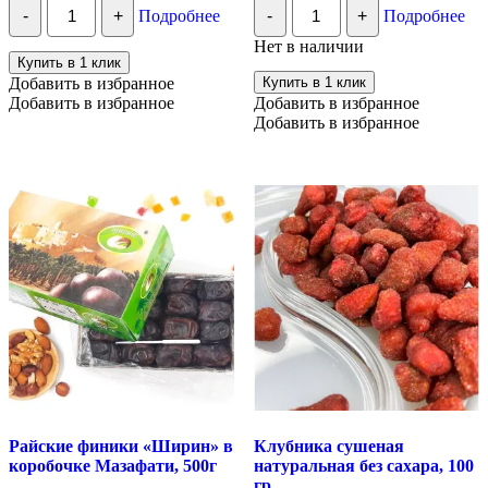
Количество
Количество
составляла
239.00 ₽.
-
+
Подробнее
-
+
Подробнее
Папайя
Чернослив
259.00 ₽.
желтая
без
Нет в наличии
палочки
косточки
Купить в 1 клик
со
(Узбекистан),
Добавить в избранное
Купить в 1 клик
вкусом
500
Добавить в избранное
Добавить в избранное
дыни,
гр
Добавить в избранное
100
гр
Райские финики «Ширин» в
Клубника сушеная
коробочке Мазафати, 500г
натуральная без сахара, 100
гр