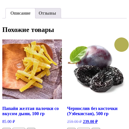
Описание
Отзывы
Похожие товары
Папайя желтая палочки со
Чернослив без косточки
вкусом дыни, 100 гр
(Узбекистан), 500 гр
Первоначальная
Текущая
85.00
₽
259.00
₽
239.00
₽
цена
цена: