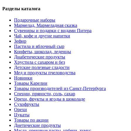
Разделы каталога
Подарочные наборы
Мармелад, Мармеладная сказка
Сувениры и подарки с видами Питера
Чай, кофе и другие напитки
Зефир
Пастила и яблочный сыр
Конфеты, шоколад, леденцы
Диабетические продукты
Хрустила с сахаром и без
Детские полезные сладости
Мед и продукты пчеловодства
Новинки
Товары Карелии
Товары производителей из Санкт-Петербурга
Специи, пряности, соль, сахар
Орехи, фрукты и ягоды в шоколаде
Сухофрукты
Орехи
Цукаты
Товары по акции
Диетические продукты
Масла, ореховые пасты, урбечи, хумус