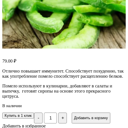
79.00
₽
Отлично повышает иммунитет. Способствует похудению, так
как употребление помело способствует расщеплению белков.
Помело используют в кулинарии, добавляют в салаты и
выпечку, готовят сиропы на основе этого прекрасного
цитруса.
В наличии
Количество
Купить в 1 клик
-
+
Добавить в корзину
Помело
цукат,
Добавить в избранное