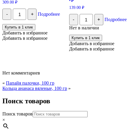
309.00
₽
139.00
₽
Количество
-
+
Подробнее
Райские
Количество
-
+
Подробнее
финики
Клубника
"Ширин"
сушеная
Купить в 1 клик
Нет в наличии
в
натуральная
Добавить в избранное
коробочке
без
Добавить в избранное
Купить в 1 клик
Мазафати,
сахара,
Добавить в избранное
500г
100
Добавить в избранное
гр
Нет комментариев
«
Папайя палочки, 100 гр
Кольца ананаса вяленые, 100 гр
»
Поиск товаров
Поиск товаров
×