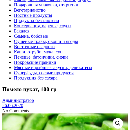
Подарочная упаковка, открытки
Вегетарианство
Постные продукты
Продукты без глютена
Консервация, варенье, соусы
Бакалея
Семена, бобовые
Сушеные травы, овощи и ягоды
Восточные сладости
Каши, отруби, мука, суп
Печенье, батончики, снэки
Покровские пряники
Мясные и рыбные закуски, деликатесы
Суперфуды, соевые продукты
Продукция без сахара
Помело цукат, 100 гр
Администратор
26.06.2020
No Comments