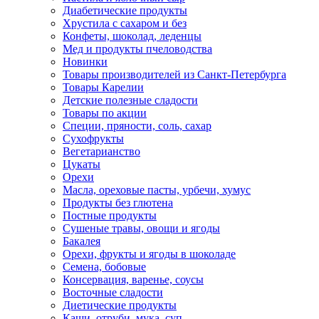
Диабетические продукты
Хрустила с сахаром и без
Конфеты, шоколад, леденцы
Мед и продукты пчеловодства
Новинки
Товары производителей из Санкт-Петербурга
Товары Карелии
Детские полезные сладости
Товары по акции
Специи, пряности, соль, сахар
Сухофрукты
Вегетарианство
Цукаты
Орехи
Масла, ореховые пасты, урбечи, хумус
Продукты без глютена
Постные продукты
Сушеные травы, овощи и ягоды
Бакалея
Орехи, фрукты и ягоды в шоколаде
Семена, бобовые
Консервация, варенье, соусы
Восточные сладости
Диетические продукты
Каши, отруби, мука, суп