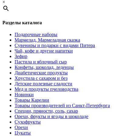
×
Разделы каталога
Подарочные наборы
Мармелад, Мармеладная сказка
Сувениры и подарки с видами Питера
Чай, кофе и другие напитки
Зефир
Пастила и яблочный сыр
Конфеты, шоколад, леденцы
Диабетические продукты
Хрустила с сахаром и без
Детские полезные сладости
Мед и продукты пчеловодства
Новинки
Товары Карелии
Товары производителей из Санкт-Петербурга
Специи, пряности, соль, сахар
Орехи, фрукты и ягоды в шоколаде
Сухофрукты
Орехи
Цукаты