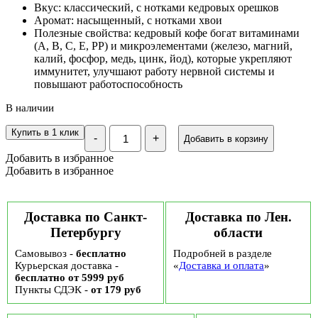
Вкус: классический, с нотками кедровых орешков
Аромат: насыщенный, с нотками хвои
Полезные свойства: кедровый кофе богат витаминами
(А, В, С, Е, РР) и микроэлементами (железо, магний,
калий, фосфор, медь, цинк, йод), которые укрепляют
иммунитет, улучшают работу нервной системы и
повышают работоспособность
В наличии
Количество
Купить в 1 клик
-
+
Добавить в корзину
Кедровый
кофе
Добавить в избранное
"Классический"
Добавить в избранное
Тиавит,
200
гр
Доставка по Санкт-
Доставка по Лен.
Петербургу
области
Самовывоз -
бесплатно
Подробней в разделе
Курьерская доставка -
«
Доставка и оплата
»
бесплатно от 5999 руб
Пункты СДЭК -
от 179 руб