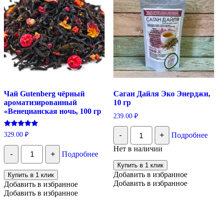
Чай Gutenberg чёрный
Саган Дайля Эко Энерджи,
ароматизированный
10 гр
«Венецианская ночь, 100 гр
239.00
₽
Количество
Оценка
329.00
₽
-
+
Подробнее
Саган
5.00
Дайля
из 5
Количество
Нет в наличии
Эко
-
+
Подробнее
Чай
Энерджи,
Gutenberg
Купить в 1 клик
10
чёрный
Добавить в избранное
Купить в 1 клик
гр
ароматизированный
Добавить в избранное
Добавить в избранное
"Венецианская
Добавить в избранное
ночь,
100
гр