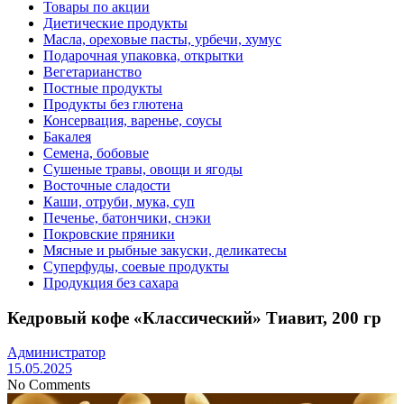
Товары по акции
Диетические продукты
Масла, ореховые пасты, урбечи, хумус
Подарочная упаковка, открытки
Вегетарианство
Постные продукты
Продукты без глютена
Консервация, варенье, соусы
Бакалея
Семена, бобовые
Сушеные травы, овощи и ягоды
Восточные сладости
Каши, отруби, мука, суп
Печенье, батончики, снэки
Покровские пряники
Мясные и рыбные закуски, деликатесы
Суперфуды, соевые продукты
Продукция без сахара
Кедровый кофе «Классический» Тиавит, 200 гр
Администратор
15.05.2025
No Comments