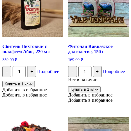
Сбитень Пихтовый с
Фиточай Кавказское
шалфеем Абис, 220 мл
долголетие, 150 г
359.00
₽
169.00
₽
Количество
Количество
-
+
Подробнее
-
+
Подробнее
Сбитень
Фиточай
Пихтовый
Кавказское
Нет в наличии
с
долголетие,
Купить в 1 клик
шалфеем
150
Добавить в избранное
Купить в 1 клик
Абис,
г
Добавить в избранное
Добавить в избранное
220
Добавить в избранное
мл