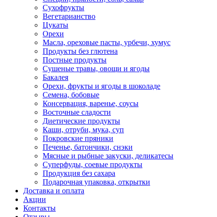
Сухофрукты
Вегетарианство
Цукаты
Орехи
Масла, ореховые пасты, урбечи, хумус
Продукты без глютена
Постные продукты
Сушеные травы, овощи и ягоды
Бакалея
Орехи, фрукты и ягоды в шоколаде
Семена, бобовые
Консервация, варенье, соусы
Восточные сладости
Диетические продукты
Каши, отруби, мука, суп
Покровские пряники
Печенье, батончики, снэки
Мясные и рыбные закуски, деликатесы
Суперфуды, соевые продукты
Продукция без сахара
Подарочная упаковка, открытки
Доставка и оплата
Акции
Контакты
Отзывы