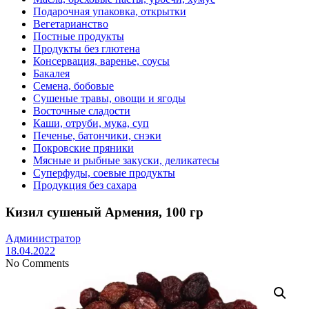
Подарочная упаковка, открытки
Вегетарианство
Постные продукты
Продукты без глютена
Консервация, варенье, соусы
Бакалея
Семена, бобовые
Сушеные травы, овощи и ягоды
Восточные сладости
Каши, отруби, мука, суп
Печенье, батончики, снэки
Покровские пряники
Мясные и рыбные закуски, деликатесы
Суперфуды, соевые продукты
Продукция без сахара
Кизил сушеный Армения, 100 гр
Администратор
18.04.2022
No Comments