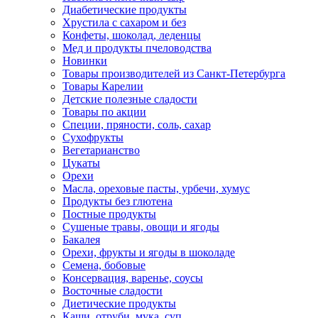
Диабетические продукты
Хрустила с сахаром и без
Конфеты, шоколад, леденцы
Мед и продукты пчеловодства
Новинки
Товары производителей из Санкт-Петербурга
Товары Карелии
Детские полезные сладости
Товары по акции
Специи, пряности, соль, сахар
Сухофрукты
Вегетарианство
Цукаты
Орехи
Масла, ореховые пасты, урбечи, хумус
Продукты без глютена
Постные продукты
Сушеные травы, овощи и ягоды
Бакалея
Орехи, фрукты и ягоды в шоколаде
Семена, бобовые
Консервация, варенье, соусы
Восточные сладости
Диетические продукты
Каши, отруби, мука, суп