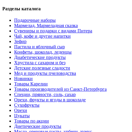
Разделы каталога
Подарочные наборы
Мармелад, Мармеладная сказка
Сувениры и подарки с видами Питера
Чай, кофе и другие напитки
Зефир
Пастила и яблочный сыр
Конфеты, шоколад, леденцы
Диабетические продукты
Хрустила с сахаром и без
Детские полезные сладости
Мед и продукты пчеловодства
Новинки
Товары Карелии
Товары производителей из Санкт-Петербурга
Специи, пряности, соль, сахар
Орехи, фрукты и ягоды в шоколаде
Сухофрукты
Орехи
Цукаты
Товары по акции
Диетические продукты
Масла, ореховые пасты, урбечи, хумус