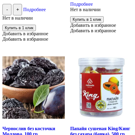
цена
цена:
Подробнее
товар
составляла
239.00 ₽.
-
+
Подробнее
Нет в наличии
имеет
259.00 ₽.
несколько
Нет в наличии
Купить в 1 клик
вариаций.
Добавить в избранное
Опции
Купить в 1 клик
Добавить в избранное
можно
Добавить в избранное
выбрать
Добавить в избранное
на
странице
товара.
Чернослив без косточки
Папайя сушеная King/Кинг
Молдова, 100 гр
без сахара (банка), 500 гр