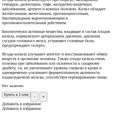
геморрое, дизентерии, тифе, желудочно-кишечных
заболеваниях, артрите и кожных болезнях. Кизил обладает
желчегонным, мочегонным, противоцинготным,
бактерицидным жаропонижающим и
противовоспалительным действием.
Биологически активные вещества, входящие в состав плодов
кизила, нормализуют артериальное давление, давления
сосудов головного мозга, устраняют головные боли,
предупреждают склероз.
Ягоды кизила улучшают аппетит и восстанавливают обмен
веществ в организме человека. Также плоды кизила очень
полезны при заболевании или склонности к сахарному
диабету, т.к. не увеличивают уровень глюкозы в крови и
одновременно усиливают ферментативную активность
поджелудочной железы, способствуя перевариванию пищи.
Нет наличии
Купить в 1 клик
-
+
Добавить в избранное
Добавить в избранное