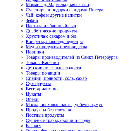
Мармелад, Мармеладная сказка
Сувениры и подарки с видами Питера
Чай, кофе и другие напитки
Зефир
Пастила и яблочный сыр
Диабетические продукты
Хрустила с сахаром и без
Конфеты, шоколад, леденцы
Мед и продукты пчеловодства
Новинки
Товары производителей из Санкт-Петербурга
Товары Карелии
Детские полезные сладости
Товары по акции
Специи, пряности, соль, сахар
Сухофрукты
Вегетарианство
Цукаты
Орехи
Масла, ореховые пасты, урбечи, хумус
Продукты без глютена
Постные продукты
Сушеные травы, овощи и ягоды
Бакалея
Орехи, фрукты и ягоды в шоколаде