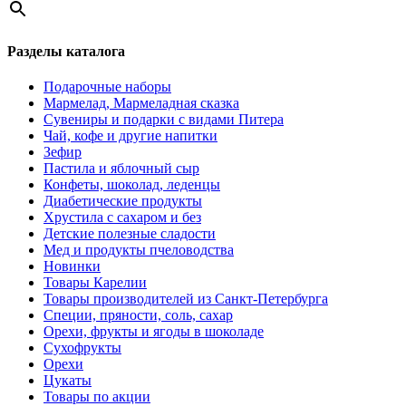
Разделы каталога
Подарочные наборы
Мармелад, Мармеладная сказка
Сувениры и подарки с видами Питера
Чай, кофе и другие напитки
Зефир
Пастила и яблочный сыр
Конфеты, шоколад, леденцы
Диабетические продукты
Хрустила с сахаром и без
Детские полезные сладости
Мед и продукты пчеловодства
Новинки
Товары Карелии
Товары производителей из Санкт-Петербурга
Специи, пряности, соль, сахар
Орехи, фрукты и ягоды в шоколаде
Сухофрукты
Орехи
Цукаты
Товары по акции