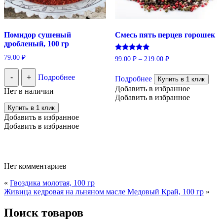
Помидор сушеный
Смесь пять перцев горошек
дробленый, 100 гр
Оценка
79.00
₽
99.00
₽
–
219.00
₽
5.00
Этот
из 5
-
+
Подробнее
Подробнее
товар
Купить в 1 клик
имеет
Добавить в избранное
Нет в наличии
несколько
Добавить в избранное
вариаций.
Купить в 1 клик
Опции
Добавить в избранное
можно
Добавить в избранное
выбрать
на
странице
товара.
Нет комментариев
«
Гвоздика молотая, 100 гр
Живица кедровая на льняном масле Медовый Край, 100 гр
»
Поиск товаров