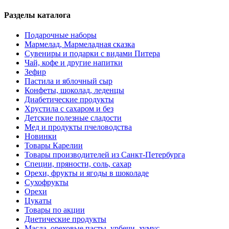
Разделы каталога
Подарочные наборы
Мармелад, Мармеладная сказка
Сувениры и подарки с видами Питера
Чай, кофе и другие напитки
Зефир
Пастила и яблочный сыр
Конфеты, шоколад, леденцы
Диабетические продукты
Хрустила с сахаром и без
Детские полезные сладости
Мед и продукты пчеловодства
Новинки
Товары Карелии
Товары производителей из Санкт-Петербурга
Специи, пряности, соль, сахар
Орехи, фрукты и ягоды в шоколаде
Сухофрукты
Орехи
Цукаты
Товары по акции
Диетические продукты
Масла, ореховые пасты, урбечи, хумус