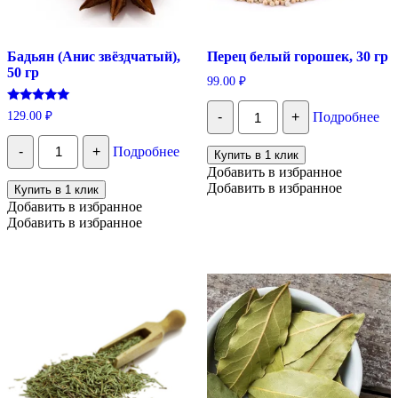
Бадьян (Анис звёздчатый),
Перец белый горошек, 30 гр
50 гр
99.00
₽
Количество
Оценка
129.00
₽
-
+
Подробнее
Перец
5.00
белый
из 5
Количество
горошек,
-
+
Подробнее
Бадьян
Купить в 1 клик
30
(Анис
Добавить в избранное
гр
звёздчатый),
Добавить в избранное
Купить в 1 клик
50
Добавить в избранное
гр
Добавить в избранное