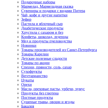
Подарочные наборы
Мармелад, Мармеладная сказка
Сувениры и подарки с видами Питера
Чай, кофе и другие напитки
Зефир
Пастила и яблочный сыр
Диабетические продукты
Хрустила с сахаром и без
Конфеты, шоколад, леденцы
Мед и продукты пчеловодства
Новинки
Товары производителей из Санкт-Петербурга
Товары Карелии
Детские полезные сладости
Товары по акции
Специи, пряности, соль, сахар
Сухофрукты
Вегетарианство
Цукаты
Орехи
Масла, ореховые пасты, урбечи, хумус
Продукты без глютена
Постные продукты
Сушеные травы, овощи и ягоды
Бакалея