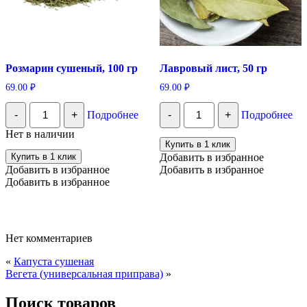
Розмарин сушеный, 100 гр
Лавровый лист, 50 гр
69.00
₽
69.00
₽
Количество
Количество
-
+
Подробнее
-
+
Подробнее
Розмарин
Лавровый
сушеный,
лист,
Нет в наличии
100
50
Купить в 1 клик
гр
гр
Купить в 1 клик
Добавить в избранное
Добавить в избранное
Добавить в избранное
Добавить в избранное
Нет комментариев
«
Капуста сушеная
Вегета (универсальная приправа)
»
Поиск товаров