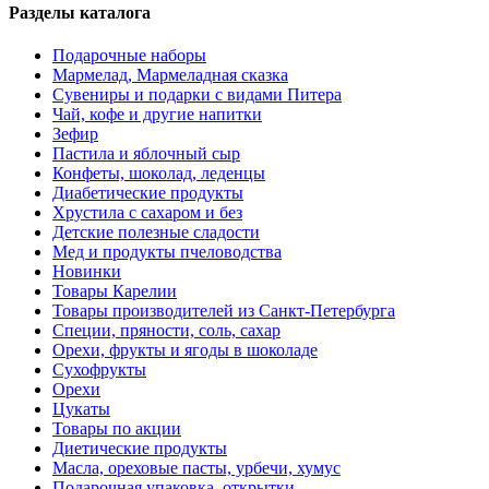
Разделы каталога
Подарочные наборы
Мармелад, Мармеладная сказка
Сувениры и подарки с видами Питера
Чай, кофе и другие напитки
Зефир
Пастила и яблочный сыр
Конфеты, шоколад, леденцы
Диабетические продукты
Хрустила с сахаром и без
Детские полезные сладости
Мед и продукты пчеловодства
Новинки
Товары Карелии
Товары производителей из Санкт-Петербурга
Специи, пряности, соль, сахар
Орехи, фрукты и ягоды в шоколаде
Сухофрукты
Орехи
Цукаты
Товары по акции
Диетические продукты
Масла, ореховые пасты, урбечи, хумус
Подарочная упаковка, открытки