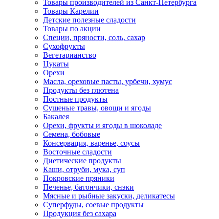
Товары производителей из Санкт-Петербурга
Товары Карелии
Детские полезные сладости
Товары по акции
Специи, пряности, соль, сахар
Сухофрукты
Вегетарианство
Цукаты
Орехи
Масла, ореховые пасты, урбечи, хумус
Продукты без глютена
Постные продукты
Сушеные травы, овощи и ягоды
Бакалея
Орехи, фрукты и ягоды в шоколаде
Семена, бобовые
Консервация, варенье, соусы
Восточные сладости
Диетические продукты
Каши, отруби, мука, суп
Покровские пряники
Печенье, батончики, снэки
Мясные и рыбные закуски, деликатесы
Суперфуды, соевые продукты
Продукция без сахара