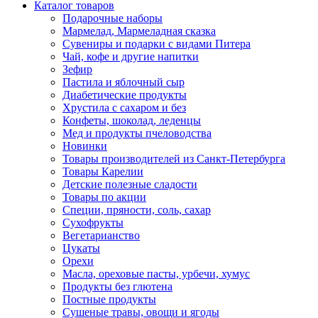
Каталог товаров
Подарочные наборы
Мармелад, Мармеладная сказка
Сувениры и подарки с видами Питера
Чай, кофе и другие напитки
Зефир
Пастила и яблочный сыр
Диабетические продукты
Хрустила с сахаром и без
Конфеты, шоколад, леденцы
Мед и продукты пчеловодства
Новинки
Товары производителей из Санкт-Петербурга
Товары Карелии
Детские полезные сладости
Товары по акции
Специи, пряности, соль, сахар
Сухофрукты
Вегетарианство
Цукаты
Орехи
Масла, ореховые пасты, урбечи, хумус
Продукты без глютена
Постные продукты
Сушеные травы, овощи и ягоды