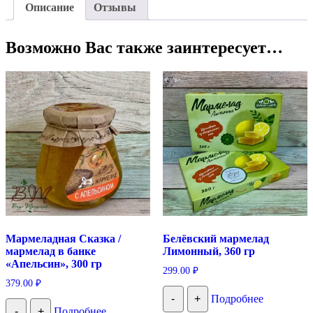
Описание
Отзывы
Возможно Вас также заинтересует…
Мармеладная Сказка /
Белёвский мармелад
мармелад в банке
Лимонный, 360 гр
«Апельсин», 300 гр
299.00
₽
379.00
₽
-
+
Подробнее
-
+
Подробнее