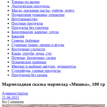
Товары по акции
Диетические продукты
Масла, ореховые пасты, урбечи, хумус
Подарочная упаковка, открытки
Вегетарианство
Постные продукты
Продукты без глютена
Консервация, варенье, соусы
Бакалея
Семена, бобовые
Сушеные травы, овощи и ягоды
Восточные сладости
Каши, отруби, мука, суп
Печенье, батончики, снэки
Покровские пряники
Мясные и рыбные закуски, деликатесы
Суперфуды, соевые продукты
Продукция без сахара
Мармеладная сказка мармелад «Мишка», 100 гр
Администратор
21.06.2021
No Comments