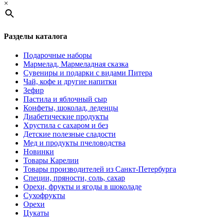
×
Разделы каталога
Подарочные наборы
Мармелад, Мармеладная сказка
Сувениры и подарки с видами Питера
Чай, кофе и другие напитки
Зефир
Пастила и яблочный сыр
Конфеты, шоколад, леденцы
Диабетические продукты
Хрустила с сахаром и без
Детские полезные сладости
Мед и продукты пчеловодства
Новинки
Товары Карелии
Товары производителей из Санкт-Петербурга
Специи, пряности, соль, сахар
Орехи, фрукты и ягоды в шоколаде
Сухофрукты
Орехи
Цукаты