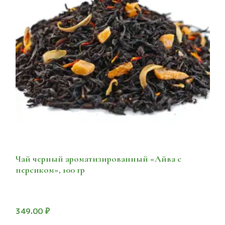
Чай черный ароматизированный «Айва с
персиком», 100 гр
349.00
₽