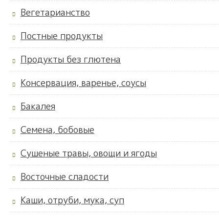
Вегетарианство
Постные продукты
Продукты без глютена
Консервация, варенье, соусы
Бакалея
Семена, бобовые
Сушеные травы, овощи и ягоды
Восточные сладости
Каши, отруби, мука, суп