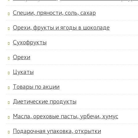
Специи, пряности, соль, сахар
Орехи, фрукты и ягоды в шоколаде
Сухофрукты
Орехи
Цукаты
Товары по акции
Диетические продукты
Масла, ореховые пасты, урбечи, хумус
Подарочная упаковка, открытки