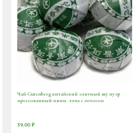
Чай Gutenberg китайский элитный шу пуэр
прессованный мини- точа с лотосом
39.00
₽