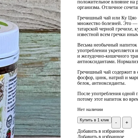
положительное влияние на 
организма. Отличное сочета
Гречишный чай или Ку Цяо б
множество болезней. Это — 
татарской черной гречихе, к
известной всем гречки иным
Весьма необычный напиток 
употреблении укрепляется 
и желудочно-кишечного тра
антиоксидантами. Нормализу
Гречишный чай содержит в с
фосфор, цинк, натрий и марг
белок, антиоксиданты.
После употребления одной п
потому этот напиток во вре
Нет наличии
Купить в 1 клик
-
+
Добавить в избранное
Добавить в избранное