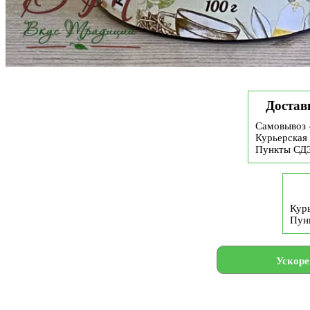
Достав
Самовывоз 
Курьерская 
Пункты СД
Курь
Пун
Ускоре