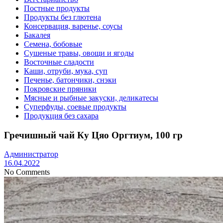
Постные продукты
Продукты без глютена
Консервация, варенье, соусы
Бакалея
Семена, бобовые
Сушеные травы, овощи и ягоды
Восточные сладости
Каши, отруби, мука, суп
Печенье, батончики, снэки
Покровские пряники
Мясные и рыбные закуски, деликатесы
Суперфуды, соевые продукты
Продукция без сахара
Гречишный чай Ку Цяо Оргтиум, 100 гр
Администратор
16.04.2022
No Comments