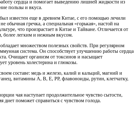
работу сердца и помогает выведению лишней жидкости из
ние пользы и вкуса.
ыл известен еще в древнем Китае, с его помощью лечили
не обычная гречка, а специальная «горькая», настой на
ультуре, что произрастает в Китае и Тайване. Отличается от
, более легким и нежным вкусом.
обладает множеством полезных свойств. При регулярном
иммунная система. Он способствует улучшению работы сердца
кта. Очищает организм от токсинов и насыщает
ет уровень холестерина и глюкозы.
воем составе: медь и железо, калий и кальций, магний и
анец, витамины А, В, Е, РР, флавоноиды, рутин, клетчатку,
орции чая наступает продолжительное чувство сытости,
мя диет поможет справиться с чувством голода.