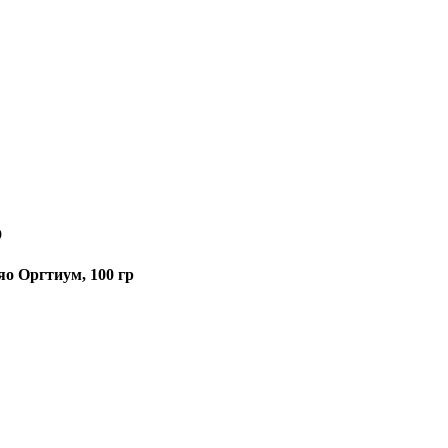
р
о Оргтиум, 100 гр