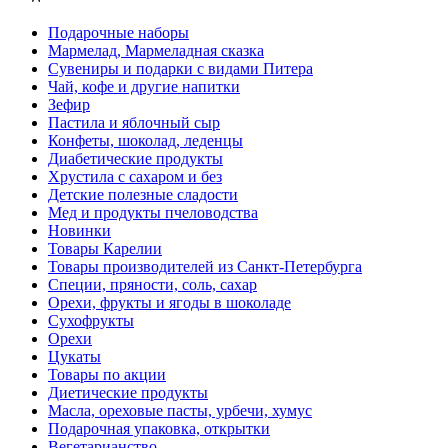
Подарочные наборы
Мармелад, Мармеладная сказка
Сувениры и подарки с видами Питера
Чай, кофе и другие напитки
Зефир
Пастила и яблочный сыр
Конфеты, шоколад, леденцы
Диабетические продукты
Хрустила с сахаром и без
Детские полезные сладости
Мед и продукты пчеловодства
Новинки
Товары Карелии
Товары производителей из Санкт-Петербурга
Специи, пряности, соль, сахар
Орехи, фрукты и ягоды в шоколаде
Сухофрукты
Орехи
Цукаты
Товары по акции
Диетические продукты
Масла, ореховые пасты, урбечи, хумус
Подарочная упаковка, открытки
Вегетарианство