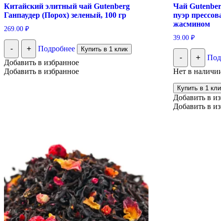
Китайский элитный чай Gutenberg
Чай Gutenbe
Ганпаудер (Порох) зеленый, 100 гр
пуэр прессов
жасмином
269.00
₽
39.00
₽
-
+
Подробнее
Купить в 1 клик
-
+
Под
Добавить в избранное
Добавить в избранное
Нет в наличи
Купить в 1 кли
Добавить в и
Добавить в и