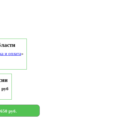
бласти
ка и оплата
»
сии
9 руб
650 руб.