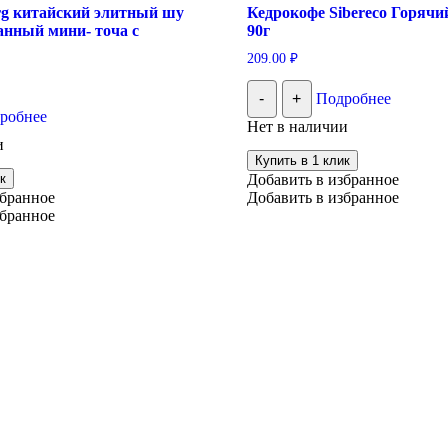
rg китайский элитный шу
Кедрокофе Sibereco Горячи
анный мини- точа с
90г
209.00
₽
-
+
Подробнее
робнее
Нет в наличии
и
Купить в 1 клик
к
Добавить в избранное
збранное
Добавить в избранное
збранное