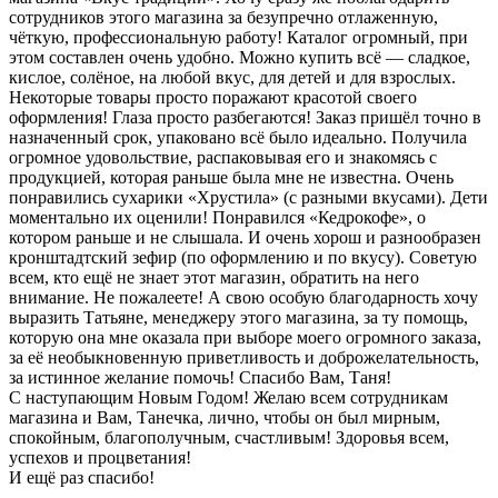
сотрудников этого магазина за безупречно отлаженную,
чёткую, профессиональную работу! Каталог огромный, при
этом составлен очень удобно. Можно купить всё — сладкое,
кислое, солёное, на любой вкус, для детей и для взрослых.
Некоторые товары просто поражают красотой своего
оформления! Глаза просто разбегаются! Заказ пришёл точно в
назначенный срок, упаковано всё было идеально. Получила
огромное удовольствие, распаковывая его и знакомясь с
продукцией, которая раньше была мне не известна. Очень
понравились сухарики «Хрустила» (с разными вкусами). Дети
моментально их оценили! Понравился «Кедрокофе», о
котором раньше и не слышала. И очень хорош и разнообразен
кронштадтский зефир (по оформлению и по вкусу). Советую
всем, кто ещё не знает этот магазин, обратить на него
внимание. Не пожалеете! А свою особую благодарность хочу
выразить Татьяне, менеджеру этого магазина, за ту помощь,
которую она мне оказала при выборе моего огромного заказа,
за её необыкновенную приветливость и доброжелательность,
за истинное желание помочь! Спасибо Вам, Таня!
С наступающим Новым Годом! Желаю всем сотрудникам
магазина и Вам, Танечка, лично, чтобы он был мирным,
спокойным, благополучным, счастливым! Здоровья всем,
успехов и процветания!
И ещё раз спасибо!