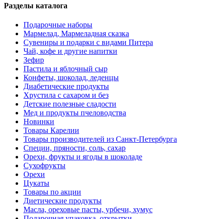
Разделы каталога
Подарочные наборы
Мармелад, Мармеладная сказка
Сувениры и подарки с видами Питера
Чай, кофе и другие напитки
Зефир
Пастила и яблочный сыр
Конфеты, шоколад, леденцы
Диабетические продукты
Хрустила с сахаром и без
Детские полезные сладости
Мед и продукты пчеловодства
Новинки
Товары Карелии
Товары производителей из Санкт-Петербурга
Специи, пряности, соль, сахар
Орехи, фрукты и ягоды в шоколаде
Сухофрукты
Орехи
Цукаты
Товары по акции
Диетические продукты
Масла, ореховые пасты, урбечи, хумус
Подарочная упаковка, открытки