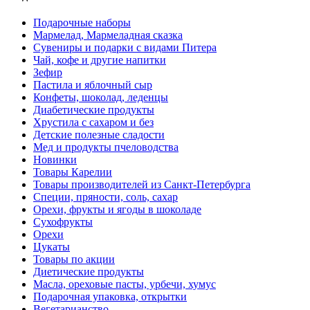
Подарочные наборы
Мармелад, Мармеладная сказка
Сувениры и подарки с видами Питера
Чай, кофе и другие напитки
Зефир
Пастила и яблочный сыр
Конфеты, шоколад, леденцы
Диабетические продукты
Хрустила с сахаром и без
Детские полезные сладости
Мед и продукты пчеловодства
Новинки
Товары Карелии
Товары производителей из Санкт-Петербурга
Специи, пряности, соль, сахар
Орехи, фрукты и ягоды в шоколаде
Сухофрукты
Орехи
Цукаты
Товары по акции
Диетические продукты
Масла, ореховые пасты, урбечи, хумус
Подарочная упаковка, открытки
Вегетарианство