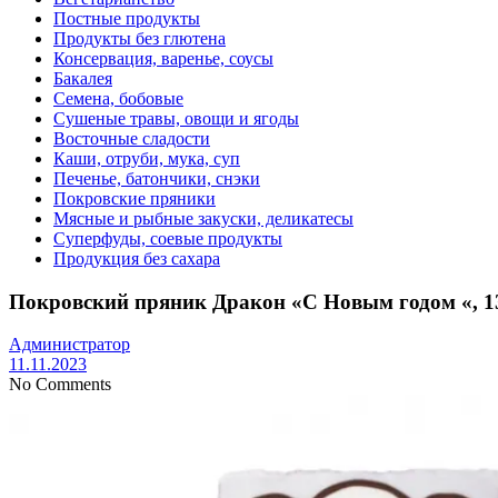
Постные продукты
Продукты без глютена
Консервация, варенье, соусы
Бакалея
Семена, бобовые
Сушеные травы, овощи и ягоды
Восточные сладости
Каши, отруби, мука, суп
Печенье, батончики, снэки
Покровские пряники
Мясные и рыбные закуски, деликатесы
Суперфуды, соевые продукты
Продукция без сахара
Покровский пряник Дракон «С Новым годом «, 1
Администратор
11.11.2023
No Comments