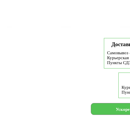
Достав
Самовывоз 
Курьерская 
Пункты СД
Курь
Пун
Ускоре