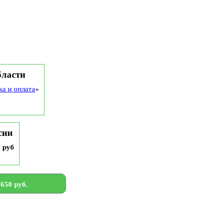
бласти
ка и оплата
»
сии
9 руб
650 руб.