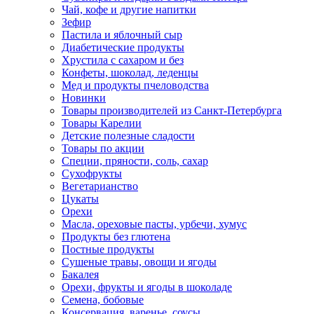
Чай, кофе и другие напитки
Зефир
Пастила и яблочный сыр
Диабетические продукты
Хрустила с сахаром и без
Конфеты, шоколад, леденцы
Мед и продукты пчеловодства
Новинки
Товары производителей из Санкт-Петербурга
Товары Карелии
Детские полезные сладости
Товары по акции
Специи, пряности, соль, сахар
Сухофрукты
Вегетарианство
Цукаты
Орехи
Масла, ореховые пасты, урбечи, хумус
Продукты без глютена
Постные продукты
Сушеные травы, овощи и ягоды
Бакалея
Орехи, фрукты и ягоды в шоколаде
Семена, бобовые
Консервация, варенье, соусы