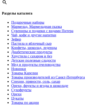
Разделы каталога
Подарочные наборы
Мармелад, Мармеладная сказка
Сувениры и подарки с видами Питера
Чай, кофе и другие напитки
Зефир
Пастила и яблочный сыр
Конфеты, шоколад, леденцы
Диабетические продукты
Хрустила с сахаром и без
Детские полезные сладости
Мед и продукты пчеловодства
Новинки
Товары Карелии
Товары производителей из Санкт-Петербурга
Специи, пряности, соль, сахар
Орехи, фрукты и ягоды в шоколаде
Сухофрукты
Орехи
Цукаты
Товары по акции