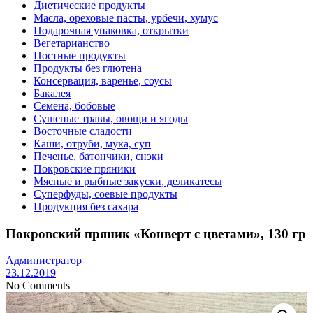
Диетические продукты
Масла, ореховые пасты, урбечи, хумус
Подарочная упаковка, открытки
Вегетарианство
Постные продукты
Продукты без глютена
Консервация, варенье, соусы
Бакалея
Семена, бобовые
Сушеные травы, овощи и ягоды
Восточные сладости
Каши, отруби, мука, суп
Печенье, батончики, снэки
Покровские пряники
Мясные и рыбные закуски, деликатесы
Суперфуды, соевые продукты
Продукция без сахара
Покровский пряник «Конверт с цветами», 130 гр
Администратор
23.12.2019
No Comments