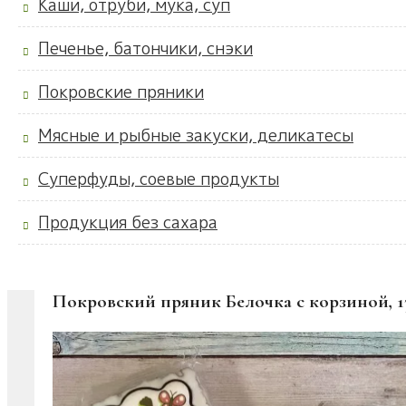
Каши, отруби, мука, суп
Печенье, батончики, снэки
Покровские пряники
Мясные и рыбные закуски, деликатесы
Суперфуды, соевые продукты
Продукция без сахара
Покровский пряник Белочка с корзиной, 1