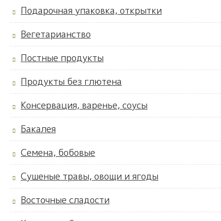
Подарочная упаковка, открытки
Вегетарианство
Постные продукты
Продукты без глютена
Консервация, варенье, соусы
Бакалея
Семена, бобовые
Сушеные травы, овощи и ягоды
Восточные сладости