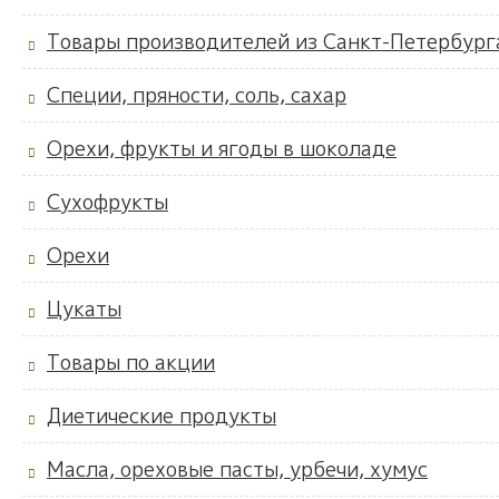
Товары производителей из Санкт-Петербург
Специи, пряности, соль, сахар
Орехи, фрукты и ягоды в шоколаде
Сухофрукты
Орехи
Цукаты
Товары по акции
Диетические продукты
Масла, ореховые пасты, урбечи, хумус