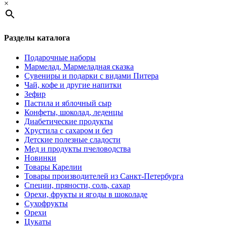
×
Разделы каталога
Подарочные наборы
Мармелад, Мармеладная сказка
Сувениры и подарки с видами Питера
Чай, кофе и другие напитки
Зефир
Пастила и яблочный сыр
Конфеты, шоколад, леденцы
Диабетические продукты
Хрустила с сахаром и без
Детские полезные сладости
Мед и продукты пчеловодства
Новинки
Товары Карелии
Товары производителей из Санкт-Петербурга
Специи, пряности, соль, сахар
Орехи, фрукты и ягоды в шоколаде
Сухофрукты
Орехи
Цукаты