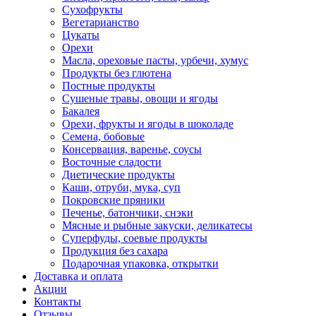
Сухофрукты
Вегетарианство
Цукаты
Орехи
Масла, ореховые пасты, урбечи, хумус
Продукты без глютена
Постные продукты
Сушеные травы, овощи и ягоды
Бакалея
Орехи, фрукты и ягоды в шоколаде
Семена, бобовые
Консервация, варенье, соусы
Восточные сладости
Диетические продукты
Каши, отруби, мука, суп
Покровские пряники
Печенье, батончики, снэки
Мясные и рыбные закуски, деликатесы
Суперфуды, соевые продукты
Продукция без сахара
Подарочная упаковка, открытки
Доставка и оплата
Акции
Контакты
Отзывы