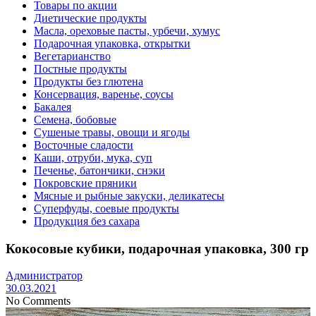
Товары по акции
Диетические продукты
Масла, ореховые пасты, урбечи, хумус
Подарочная упаковка, открытки
Вегетарианство
Постные продукты
Продукты без глютена
Консервация, варенье, соусы
Бакалея
Семена, бобовые
Сушеные травы, овощи и ягоды
Восточные сладости
Каши, отруби, мука, суп
Печенье, батончики, снэки
Покровские пряники
Мясные и рыбные закуски, деликатесы
Суперфуды, соевые продукты
Продукция без сахара
Кокосовые кубики, подарочная упаковка, 300 гр
Администратор
30.03.2021
No Comments